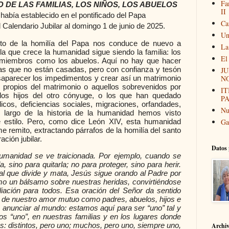
Fa
O DE LAS FAMILIAS, LOS NIÑOS, LOS ABUELOS
II
había establecido en el pontificado del Papa
Ca
 Calendario Jubilar al domingo 1 de junio de 2025.
Un
texto de la homilía del Papa nos conduce de nuevo a
La
la que crece la humanidad sigue siendo la familia: los
El
 miembros como los abuelos. Aquí no hay que hacer
as que no están casadas, pero con confianza y tesón
JU
N
esaparecer los impedimentos y crear así un matrimonio
s propios del matrimonio o aquellos sobrevenidos por
I
 los hijos del otro cónyuge, o los que han quedado
P
icos, deficiencias sociales, migraciones, orfandades,
Nu
lo largo de la historia de la humanidad hemos visto
Ga
e estilo. Pero, como dice León XIV, esta humanidad
me remito, extractando párrafos de la homilía del santo
ación jubilar.
Datos 
humanidad se ve traicionada. Por ejemplo, cuando se
a, sino para quitarla; no para proteger, sino para herir.
al que divide y mata, Jesús sigue orando al Padre por
mo un bálsamo sobre nuestras heridas, convirtiéndose
iación para todos. Esa oración del Señor da sentido
de nuestro amor mutuo como padres, abuelos, hijos e
 anunciar al mundo: estamos aquí para ser “uno” tal y
 “uno”, en nuestras familias y en los lugares donde
: distintos, pero uno; muchos, pero uno, siempre uno,
Archi