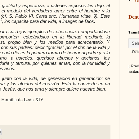
Ve
 gratitud y esperanza, a ustedes esposos les digo: el
o el modelo del verdadero amor entre el hombre y la
Denu
o (cf. S. Pablo VI, Carta enc. Humanae vitae, 9). Este
”, los capacita para dar vida, a imagen de Dios.
 para sus hijos ejemplos de coherencia, comportándose
Transl
porten, educándolos en la libertad mediante la
su propio bien y los medios para acrecentarlo. Y
con sus padres: decir “gracias” por el don de la vida y
Powe
a cada día es la primera forma de honrar al padre y a la
imo, a ustedes, queridos abuelos y ancianos, les
uría y ternura, por quienes aman, con la humildad y
¡ Grac
os años.
visitar
te junto con la vida, de generación en generación: se
 y los afectos del corazón. Esto la convierte en un
r a Jesús, que nos ama y siempre quiere nuestro bien.
 la Homilía de León XIV