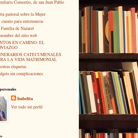
miliaris Consortio, de san Juan Pablo
rta pastoral sobre la Mujer
 cuento para entretenerse
 Familia de Nazaret
 nombre del sitio web
NTOS EN CAMINO: EL
OVIAZGO
TINERARIOS CATECUMENALES
ARA LA VIDA MATRIMONIAL
estras etiquetas
dgets sin complicaciones
personales
Isabelita
Ver todo mi perfil
vo