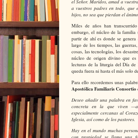
el Señor. Maridos, amad a vuestra
a vuestros padres en todo, que 
hijos, no sea que pierdan el ánimo
Miles de años han transcurrido 
embargo, el núcleo de la familia 
partir de ahí es donde se gener
largo de los tiempos, las guerras,
cosas, las tecnologías, los desastre
núcleo de origen divino que es 
lecturas de la liturgia del Día d
queda fuera ni hasta el más solo 
Para ello recordemos unas palab
Apostólica Familiaris Consortio
Deseo añadir una palabra en fav
concreta en la que viven —a
especialmente cercanas al Corazó
Iglesia, así como de los pastores.
Hay en el mundo muchas persona
con propiedad se llama una fa