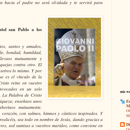
n hacia el padre no será olvidada y te servirá para
stol san Pablo a los
os, santos y amados,
le, bondad, humildad,
llevaos mutuamente y
uejas contra otro. El
sotros lo mismo. Y por
ue es el vínculo de la
risto reine en vuestro
onvocados en un solo
mis we
. La Palabra de Cristo
riqueza; enseñaos unos
Es
M
xhortaos mutuamente.
Ob
 corazón, con salmos, himnos y cánticos inspirados. Y
Mo
realicéis, sea todo en nombre de Jesús, dando gracias a
Di
res, sed sumisas a vuestros maridos, como conviene en
Od