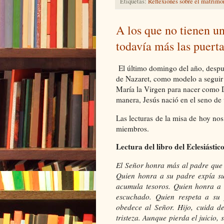
Etiquetas:
Reflexiones sobre el matrimo
A los que no tienen un
todavía más las puerta
El último domingo del año, despué
de Nazaret, como modelo a seguir p
María la Virgen para nacer como D
manera, Jesús nació en el seno de 
Las lecturas de la misa de hoy nos
miembros.
Lectura del libro del Eclesiástico
El Señor honra más al padre que a
Quien honra a su padre expía su
acumula tesoros. Quien honra a 
escuchado. Quien respeta a su
obedece al Señor. Hijo, cuida d
tristeza. Aunque pierda el juicio,