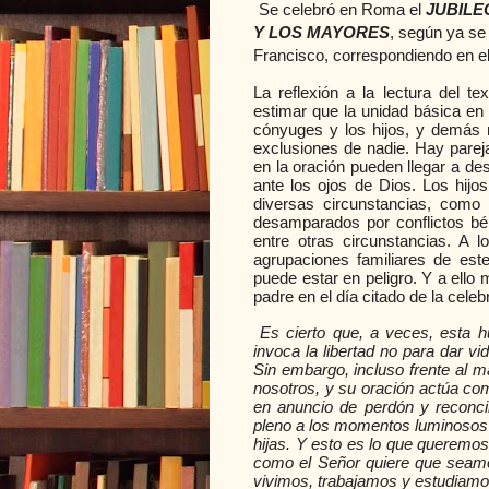
Se celebró en Roma el
JUBILE
Y LOS MAYORES
, según ya se 
Francisco, correspondiendo en el
La reflexión a la lectura del 
estimar que la unidad básica en 
cónyuges y los hijos, y demás
exclusiones de nadie. Hay parej
en la oración pueden llegar a d
ante los ojos de Dios. Los hijo
diversas circunstancias, como
desamparados por conflictos bél
entre otras circunstancias. A 
agrupaciones familiares de est
puede estar en peligro. Y a ello 
padre en el día citado de la celebr
Es cierto que, a veces, esta 
invoca la libertad no para dar vid
Sin embargo, incluso frente al m
nosotros, y su oración actúa co
en anuncio de perdón y reconcil
pleno a los momentos luminosos 
hijas. Y esto es lo que queremos
como el Señor quiere que seamos
vivimos, trabajamos y estudiamos