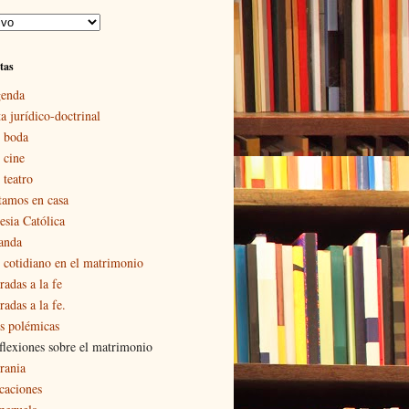
tas
enda
a jurídico-doctrinal
 boda
 cine
 teatro
tamos en casa
esia Católica
landa
 cotidiano en el matrimonio
radas a la fe
adas a la fe.
s polémicas
flexiones sobre el matrimonio
rania
caciones