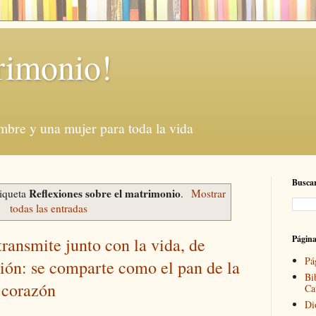
rimonio!
mbre y una mujer para toda la vida
Buscar
Reflexiones sobre el matrimonio
tiqueta
.
Mostrar
todas las entradas
Págin
 transmite junto con la vida, de
Pá
ión: se comparte como el pan de la
Bi
l corazón
Ca
Di