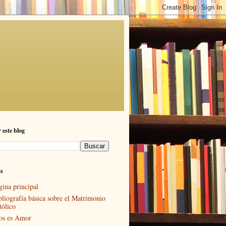
 este blog
as
gina principal
bliografía básica sobre el Matrimonio
tólico
os es Amor