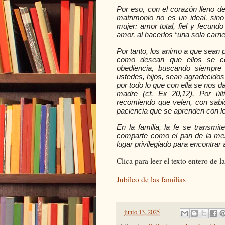
Por eso, con el corazón lleno de
matrimonio no es un ideal, sin
mujer: amor total, fiel y fecund
amor, al hacerlos “una sola carne
Por tanto, los animo a que sean
como desean que ellos se com
obediencia, buscando siempre 
ustedes, hijos, sean agradecidos 
por todo lo que con ella se nos d
madre (cf. Ex 20,12). Por últ
recomiendo que velen, con sabid
paciencia que se aprenden con l
En la familia, la fe se transmi
comparte como el pan de la mesa
lugar privilegiado para encontra
Clica para leer el texto entero de
Jubileo de las familias
-
junio 13, 2025