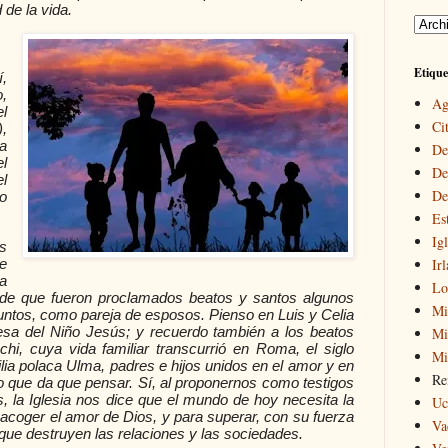
 de la vida.
Etique
,
,
Ag
l
Cit
),
a
De
l
De
l
De
ro
Es
Igl
s
Ir
e
a
Lo
o de que fueron proclamados beatos y santos algunos
Mi
untos, como pareja de esposos. Pienso en Luis y Celia
esa del Niño Jesús; y recuerdo también a los beatos
Mir
hi, cuya vida familiar transcurrió en Roma, el siglo
Mi
lia polaca Ulma, padres e hijos unidos en el amor y en
Re
no que da que pensar. Sí, al proponernos como testigos
, la Iglesia nos dice que el mundo de hoy necesita la
Uc
acoger el amor de Dios, y para superar, con su fuerza
Va
 que destruyen las relaciones y las sociedades.