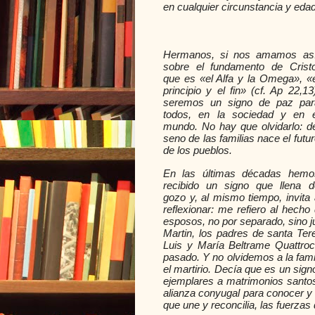
en cualquier circunstancia y edad
Hermanos, si nos amamos así
sobre el fundamento de Cristo
que es «el Alfa y la Omega», «e
principio y el fin» (cf. Ap 22,13
seremos un signo de paz par
todos, en la sociedad y en e
mundo. No hay que olvidarlo: de
seno de las familias nace el futu
de los pueblos.
En las últimas décadas hemo
recibido un signo que llena d
gozo y, al mismo tiempo, invita 
reflexionar: me refiero al hech
esposos, no por separado, sino j
Martin, los padres de santa Ter
Luis y María Beltrame Quattrocc
pasado. Y no olvidemos a la fami
el martirio. Decía que es un sig
ejemplares a matrimonios santos
alianza conyugal para conocer y 
que une y reconcilia, las fuerzas