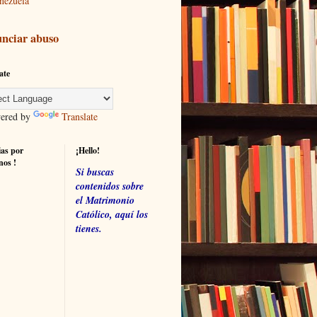
nezuela
nciar abuso
ate
red by
Translate
ias por
¡Hello!
nos !
Si buscas
contenidos sobre
el Matrimonio
Católico, aquí los
tienes.