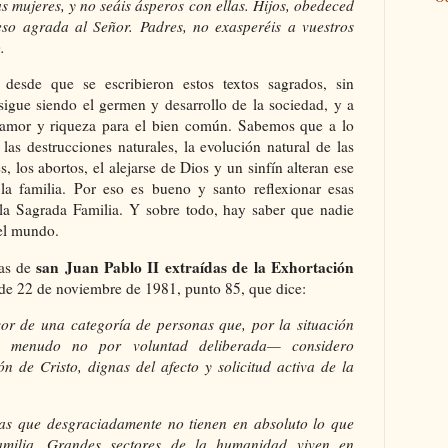
s mujeres, y no seáis ásperos con ellas. Hijos, obedeced
eso agrada al Señor. Padres, no exasperéis a vuestros
.
desde que se escribieron estos textos sagrados, sin
sigue siendo el germen y desarrollo de la sociedad, y a
a amor y riqueza para el bien común. Sabemos que a lo
 las destrucciones naturales, la evolución natural de las
s, los abortos, el alejarse de Dios y un sinfín alteran ese
la familia. Por eso es bueno y santo reflexionar esas
e la Sagrada Familia. Y sobre todo, hay saber que nadie
del mundo.
san Juan Pablo II extraídas de la Exhortación
ras de
de 22 de noviembre de 1981, punto 85, que dice:
or de una categoría de personas que, por la situación
 menudo no por voluntad deliberada— considero
n de Cristo, dignas del afecto y solicitud activa de la
s que desgraciadamente no tienen en absoluto lo que
milia. Grandes sectores de la humanidad viven en