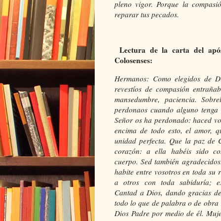
pleno vigor. Porque la compasió
reparar tus pecados.
Lectura de la carta del apó
Colosenses:
Hermanos: Como elegidos de Di
revestíos de compasión entrañab
mansedumbre, paciencia. Sobre
perdonaos cuando alguno tenga q
Señor os ha perdonado: haced vo
encima de todo esto, el amor, q
unidad perfecta. Que la paz de C
corazón: a ella habéis sido c
cuerpo. Sed también agradecidos
habite entre vosotros en toda su 
a otros con toda sabiduría; e
Cantad a Dios, dando gracias de
todo lo que de palabra o de obra 
Dios Padre por medio de él. Muje