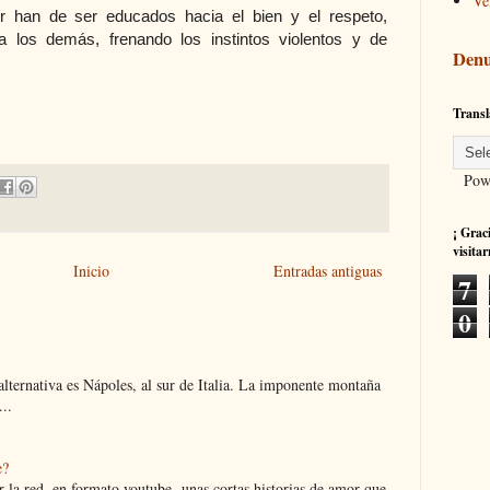
Ve
 han de ser educados hacia el bien y el respeto,
 los demás, frenando los instintos violentos y de
Denu
Transl
Powe
¡ Grac
visitar
Inicio
Entradas antiguas
7
0
 alternativa es Nápoles, al sur de Italia. La imponente montaña
..
e?
 la red, en formato youtube, unas cortas historias de amor que