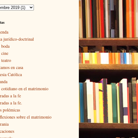
tas
enda
a jurídico-doctrinal
 boda
 cine
 teatro
tamos en casa
esia Católica
landa
 cotidiano en el matrimonio
radas a la fe
adas a la fe.
s polémicas
flexiones sobre el matrimonio
rania
caciones