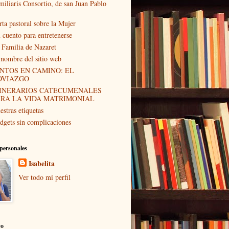
miliaris Consortio, de san Juan Pablo
rta pastoral sobre la Mujer
 cuento para entretenerse
 Familia de Nazaret
 nombre del sitio web
NTOS EN CAMINO: EL
OVIAZGO
TINERARIOS CATECUMENALES
ARA LA VIDA MATRIMONIAL
estras etiquetas
dgets sin complicaciones
personales
Isabelita
Ver todo mi perfil
vo