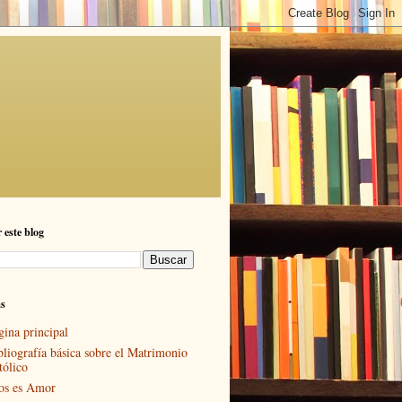
 este blog
as
gina principal
bliografía básica sobre el Matrimonio
tólico
os es Amor