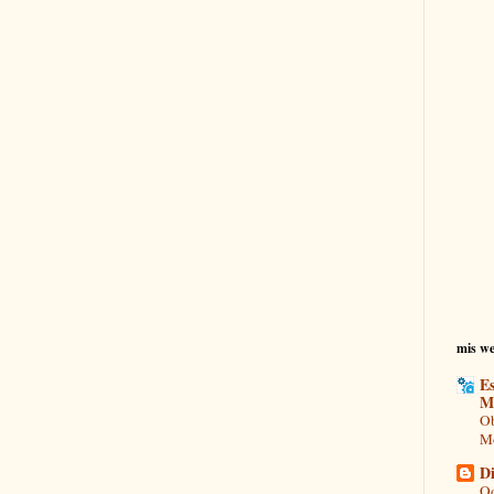
mis we
Es
M
Ob
Mo
Di
Od