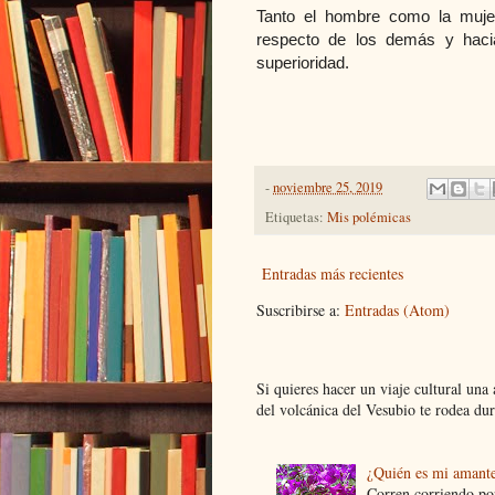
Tanto el hombre como la mujer
respecto de los demás y hacia
superioridad.
-
noviembre 25, 2019
Etiquetas:
Mis polémicas
Entradas más recientes
Suscribirse a:
Entradas (Atom)
Si quieres hacer un viaje cultural una
del volcánica del Vesubio te rodea dur.
¿Quién es mi amant
Corren corriendo por