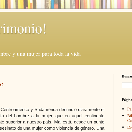
rimonio!
mbre y una mujer para toda la vida
Buscar
ro
Págin
Pá
 Centroamérica y Sudamérica denunció claramente el
Bi
nato del hombre a la mujer, que en aquel continente
Ca
te superior a nuestro país. Mal está, desde un punto
Di
l asesinato de una mujer como violencia de género. Una