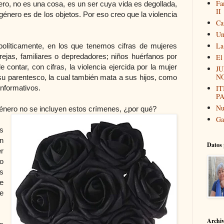
Fa
ro, no es una cosa, es un ser cuya vida es degollada,
II
género es de los objetos. Por eso creo que la violencia
Ca
Un
La
olíticamente, en los que tenemos cifras de mujeres
ejas, familiares o depredadores; niños huérfanos por
El
 contar, con cifras, la violencia ejercida por la mujer
JU
N
su parentesco, la cual también mata a sus hijos, como
nformativos.
I
P
Nu
género no se incluyen estos crímenes, ¿por qué?
Ga
s
n
Datos 
r
o
os
e
e
Archi