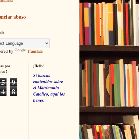
nezuela
nciar abuso
ate
red by
Translate
ias por
¡Hello!
nos !
Si buscas
5
9
contenidos sobre
el Matrimonio
4
8
Católico, aquí los
tienes.