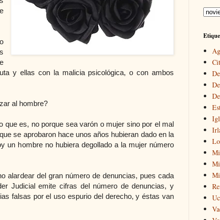
s
e
Etique
o
Ag
s
Cit
e
bruta y ellas con la malicia psicológica, o con ambos
De
De
De
izar al hombre?
Es
Igl
lo que es, no porque sea varón o mujer sino por el mal
Ir
es que se aprobaron hace unos años hubieran dado en la
Lo
, hoy un hombre no hubiera degollado a la mujer número
Mi
Mir
Mi
y no alardear del gran número de denuncias, pues cada
er Judicial emite cifras del número de denuncias, y
Re
ias falsas por el uso espurio del derecho, y éstas van
Uc
Va