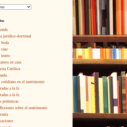
tas
enda
a jurídico-doctrinal
 boda
 cine
 teatro
tamos en casa
esia Católica
landa
 cotidiano en el matrimonio
radas a la fe
adas a la fe.
s polémicas
flexiones sobre el matrimonio
rania
caciones