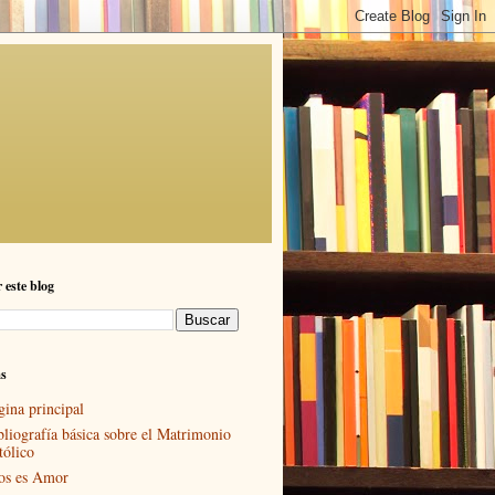
 este blog
as
gina principal
bliografía básica sobre el Matrimonio
tólico
os es Amor