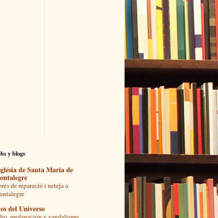
bs y blogs
glésia de Santa Maria de
ontalegre
res de reparació i neteja a
ntalegre
os del Universo
io, profanación y vandalismo