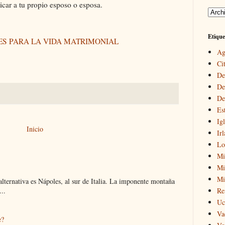
ticar a tu propio esposo o esposa.
Etique
ES PARA LA VIDA MATRIMONIAL
Ag
Cit
De
De
De
Es
Igl
Inicio
Ir
Lo
Mi
Mir
Mi
 alternativa es Nápoles, al sur de Italia. La imponente montaña
..
Re
Uc
Va
e?