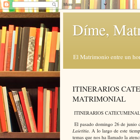
Díme, Mat
El Matrimonio entre un ho
ITINERARIOS CAT
MATRIMONIAL
ITINERARIOS CATECUMENAL
El pasado domingo 26 de junio
Laietitia
. A lo largo de este tie
temas que nos ha llamado la atenc