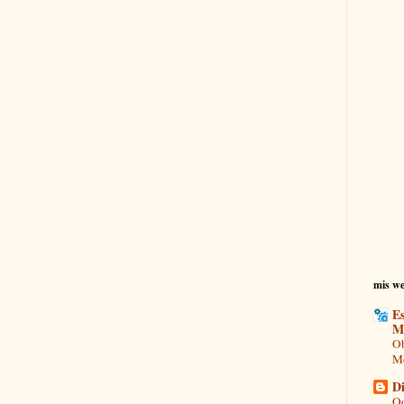
mis we
Es
M
Ob
Mo
Di
Od