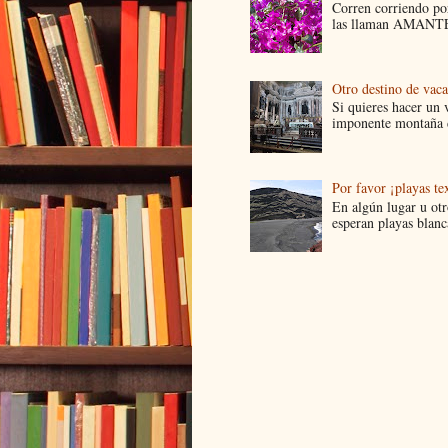
Corren corriendo por
las llaman AMANTES
Otro destino de vac
Si quieres hacer un v
imponente montaña d
Por favor ¡playas tex
En algún lugar u ot
esperan playas blanca