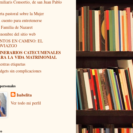
miliaris Consortio, de san Juan Pablo
rta pastoral sobre la Mujer
 cuento para entretenerse
 Familia de Nazaret
 nombre del sitio web
NTOS EN CAMINO: EL
OVIAZGO
TINERARIOS CATECUMENALES
ARA LA VIDA MATRIMONIAL
estras etiquetas
dgets sin complicaciones
personales
Isabelita
Ver todo mi perfil
vo