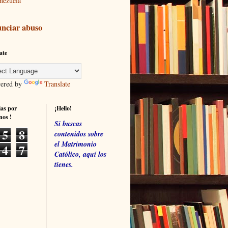
nezuela
nciar abuso
ate
red by
Translate
ias por
¡Hello!
nos !
Si buscas
5
8
contenidos sobre
el Matrimonio
4
7
Católico, aquí los
tienes.