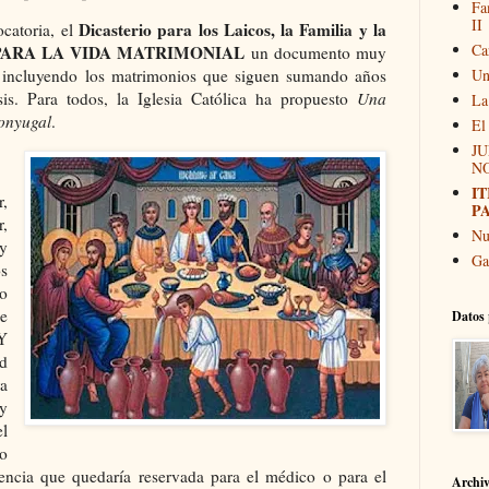
Fa
II
Dicasterio para los Laicos, la Familia y la
catoria, el
Ca
PARA LA VIDA MATRIMONIAL
un documento muy
Un
, incluyendo los matrimonios que siguen sumando años
is. Para todos, la Iglesia Católica ha propuesto
Una
La
onyugal
.
El
JU
N
I
,
P
r,
Nu
y
Ga
s
o
de
Datos 
 Y
ad
ra
y
l
no
iencia que quedaría reservada para el médico o para el
Archi