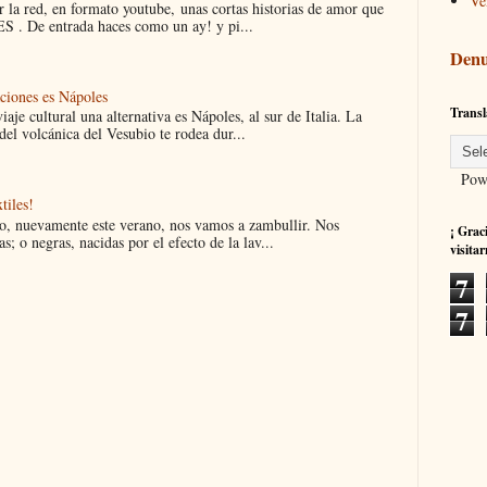
Ve
 la red, en formato youtube, unas cortas historias de amor que
 . De entrada haces como un ay! y pi...
Denu
aciones es Nápoles
Transl
iaje cultural una alternativa es Nápoles, al sur de Italia. La
el volcánica del Vesubio te rodea dur...
Powe
tiles!
ro, nuevamente este verano, nos vamos a zambullir. Nos
¡ Grac
s; o negras, nacidas por el efecto de la lav...
visitar
7
7