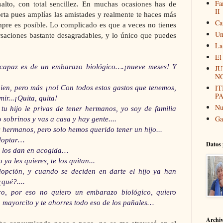
Fa
alto, con total sencillez. En muchas ocasiones has de
II
rta pues amplías las amistades y realmente te haces más
Ca
mpre es posible. Lo complicado es que a veces no tienes
Un
aciones bastante desagradables, y lo único que puedes
La
El
 capaz es de un embarazo biológico….¡nueve meses! Y
JU
N
I
bien, pero más ¡no! Con todos estos gastos que tenemos,
P
ir...¡Quita, quita!
Nu
tu hijo le privas de tener hermanos, yo soy de familia
Ga
sobrinos y vas a casa y hay gente....
s hermanos, pero solo hemos querido tener un hijo...
adoptar…
Datos 
 te los dan en acogida…
ya les quieres, te los quitan...
adopción, y cuando se deciden en darte el hijo ya han
qué?....
ico, por eso no quiero un embarazo biológico, quiero
 mayorcito y te ahorres todo eso de los pañales…
Archi