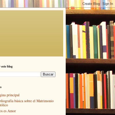
 este blog
as
gina principal
bliografía básica sobre el Matrimonio
tólico
os es Amor