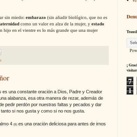
Ve
Denu
ar sin miedo:
embarazo
(sin añadir biológico, que no es
aternidad
como un valor en alza de la mujer, y
estado
un hijo en el vientre es lo más grande que una mujer
Transl
Powe
o
¡ Grac
visitar
eñor
7
1
os es una constante oración a Dios, Padre y Creador
 una alabanza, esa otra manera de rezar, además de
de pedir perdón por nuestras faltas y pecados y dar
, tanto si nos gusta y como si no nos gusta.
Salmo 4
es una oración deliciosa para antes de irnos
(9)