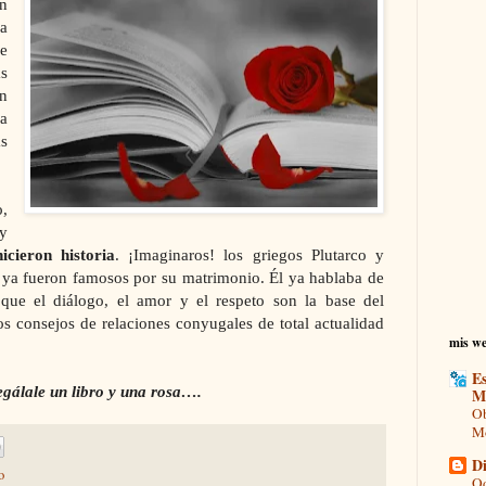
n
a
e
as
un
a
s
,
y
cieron historia
. ¡Imaginaros! los griegos Plutarco y
 ya fueron famosos por su matrimonio. Él ya hablaba de
que el diálogo, el amor y el respeto son la base del
s consejos de relaciones conyugales de total actualidad
mis we
Es
egálale un libro y una rosa….
M
Ob
Mo
Di
o
Od