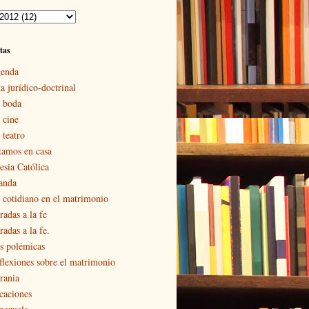
tas
enda
a jurídico-doctrinal
 boda
 cine
 teatro
tamos en casa
esia Católica
landa
 cotidiano en el matrimonio
radas a la fe
adas a la fe.
s polémicas
flexiones sobre el matrimonio
rania
caciones