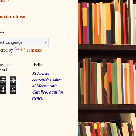
nezuela
nciar abuso
ate
red by
Translate
ias por
¡Hello!
nos !
Si buscas
5
9
contenidos sobre
el Matrimonio
1
6
Católico, aquí los
tienes.