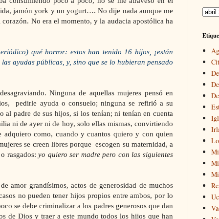
iba consumiendo poco a poco, no se me atravesó en el
vida, jamón york y un yogurt…. No dije nada aunque me
 corazón. No era el momento, y la audacia apostólica ha
Etique
Ag
eriódico) qué horror: estos han tenido 16 hijos, ¡están
Cit
s las ayudas públicas, y, sino que se lo hubieran pensado
De
De
desagraviando. Ninguna de aquellas
mujeres
pensó en
De
os,
pedirle ayuda o consuelo; ninguna se refirió a su
Es
 al padre de sus hijos, si los tenían; ni tenían en cuenta
Igl
lia ni de ayer ni de hoy, solo ellas mismas, convirtiendo
Ir
ue adquiero como, cuando y cuantos quiero y con quien
Lo
mujeres se creen libres porque
escogen su maternidad, a
Mi
s o rasgados:
yo quiero ser madre pero con las siguientes
Mir
Mi
Re
 de amor grandísimos, actos de generosidad de muchos
asos no pueden tener hijos propios entre ambos, por lo
Uc
poco se debe criminalizar a los padres generosos que dan
Va
tos de Dios y traer a este mundo todos los hijos que han