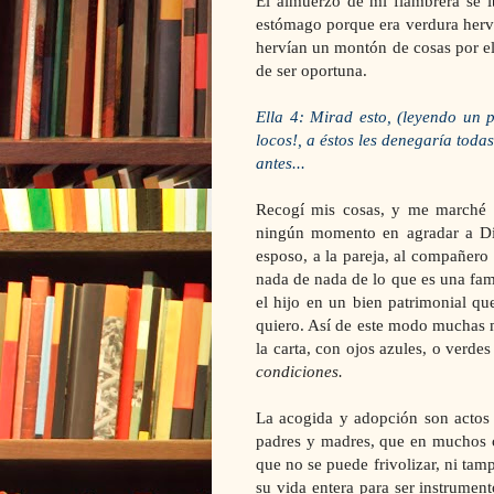
El almuerzo de mi fiambrera se 
estómago porque era verdura her
hervían un montón de cosas por el
de ser oportuna.
Ella 4: Mirad esto, (leyendo un p
locos!, a éstos les denegaría toda
antes...
Recogí mis cosas, y me marché 
ningún momento en agradar a Di
esposo, a la pareja, al compañero o
nada de nada de lo que es una fami
el hijo en un bien patrimonial q
quiero. Así de este modo muchas 
la carta, con ojos azules, o verde
condiciones.
La acogida y adopción son actos
padres y madres,
que en muchos c
que no se puede frivolizar, ni tam
su vida entera para ser instrumen