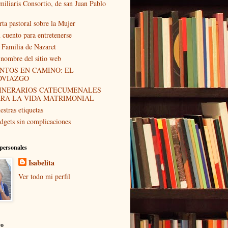
miliaris Consortio, de san Juan Pablo
rta pastoral sobre la Mujer
 cuento para entretenerse
 Familia de Nazaret
 nombre del sitio web
NTOS EN CAMINO: EL
OVIAZGO
TINERARIOS CATECUMENALES
ARA LA VIDA MATRIMONIAL
estras etiquetas
dgets sin complicaciones
personales
Isabelita
Ver todo mi perfil
vo