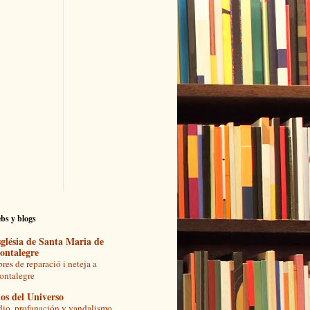
bs y blogs
glésia de Santa Maria de
ontalegre
res de reparació i neteja a
ntalegre
os del Universo
io, profanación y vandalismo