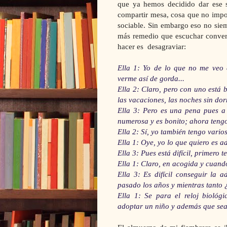
que ya hemos decidido dar ese s
compartir mesa, cosa que no impo
sociable. Sin embargo eso no sie
más remedio que escuchar convers
hacer es desagraviar:
Ella 1: Yo de lo que no me veo
verme así de gorda...
Ella 2: Claro, pero con uno está 
las vacaciones, las noches sin dorm
Ella 3: Pero es una pena pues a 
numerosa y es bonito; ahora tengo 
Ella 2: Sí, yo también tengo vario
Ella 1: Oye, yo lo que quiero es 
Ella 3: Pues está difícil, primero
Ella 1: Claro, en acogida y cuando 
Ella 3: Es difícil conseguir la 
pasado los años y mientras tanto ¿
Ella 1: Se para el reloj biológ
adoptar un niño y además que sea