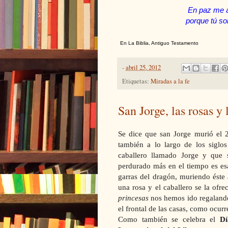
En paz me 
porque tú sol
En La Biblia, Antiguo Testamento
-
abril 25, 2012
Etiquetas:
Miradas a la fe
San Jorge, las rosas y 
Se dice que san Jorge murió el 2
también a lo largo de los siglo
caballero llamado Jorge y que 
perdurado más en el tiempo es esa
garras del dragón, muriendo éste
una rosa y el caballero se la ofre
princesas
nos hemos ido regalando
el frontal de las casas, como ocurre
Como también se celebra el
Dí