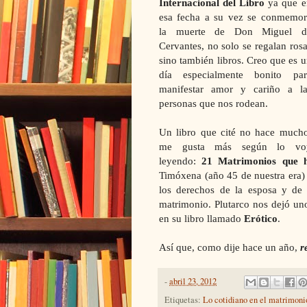
Internacional del Libro
ya que e
esa fecha a su vez se conmemor
la muerte de Don Miguel d
Cervantes, no solo se regalan ros
sino también libros. Creo que es 
día especialmente bonito par
manifestar amor y cariño a la
personas que nos rodean.
Un libro que cité no hace mucho
me gusta más según lo vo
leyendo:
21 Matrimonios que hi
Timóxena (año 45 de nuestra era)
los derechos de la esposa y de 
matrimonio. Plutarco nos dejó uno
en su libro llamado
Erótico
.
Así que, como dije hace un año,
r
-
abril 23, 2012
Etiquetas:
Lo cotidiano en el matrimoni