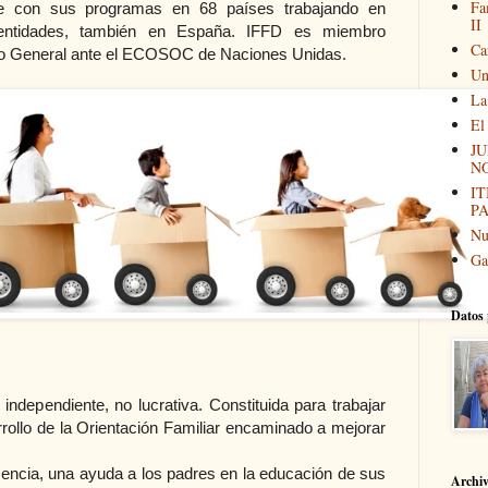
Fa
e con sus programas en 68 países trabajando en
II
entidades, también en España. IFFD es miembro
Ca
ivo General ante el ECOSOC de Naciones Unidas.
Un
La
El
JU
N
I
P
Nu
Ga
Datos 
ndependiente, no lucrativa. Constituida para trabajar
rrollo de la Orientación Familiar encaminado a mejorar
sencia, una ayuda a los padres en la educación de sus
Archi