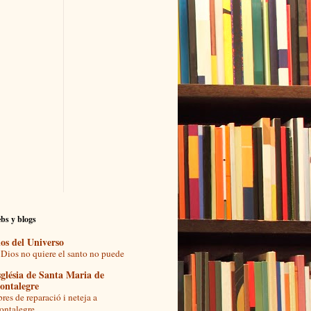
bs y blogs
os del Universo
 Dios no quiere el santo no puede
glésia de Santa Maria de
ontalegre
res de reparació i neteja a
ntalegre