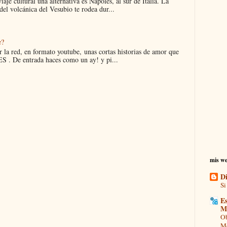
iaje cultural una alternativa es Nápoles, al sur de Italia. La
el volcánica del Vesubio te rodea dur...
e?
 la red, en formato youtube, unas cortas historias de amor que
 . De entrada haces como un ay! y pi...
mis we
Di
Si
Es
M
Ob
Mo