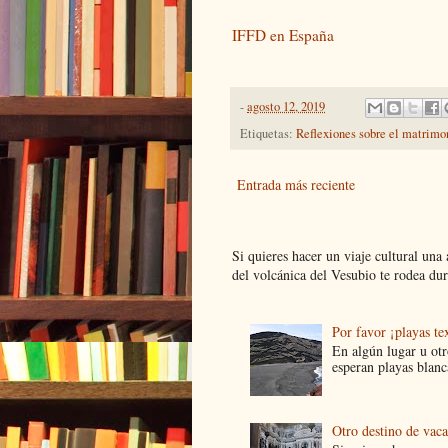
IFFD en España
-
agosto 12, 2019
Etiquetas:
Reflexiones sobre el matrimo
Entrada más reciente
Si quieres hacer un viaje cultural una
del volcánica del Vesubio te rodea dur.
Por favor ¡playas tex
En algún lugar u ot
esperan playas blanca
Otro destino de vac