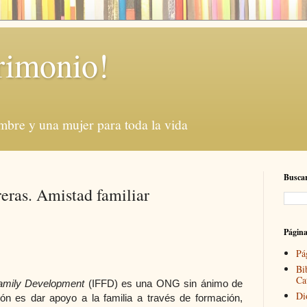
rimonio!
mbre y una mujer para toda la vida
Buscar
reras. Amistad familiar
Págin
Pá
Bi
Ca
Family Development
(IFFD) es una ONG sin ánimo de
Di
ón es dar apoyo a la familia a través de formación,