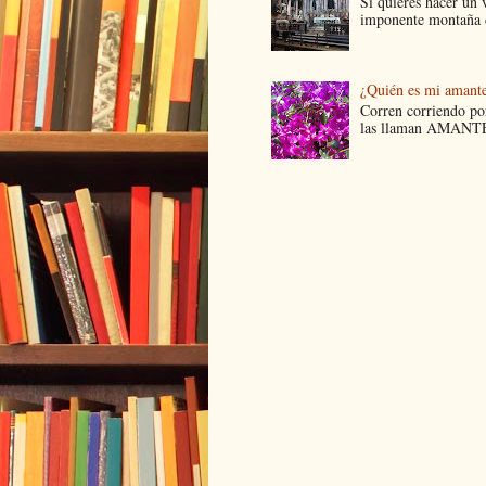
Si quieres hacer un v
imponente montaña d
¿Quién es mi amant
Corren corriendo por
las llaman AMANTES