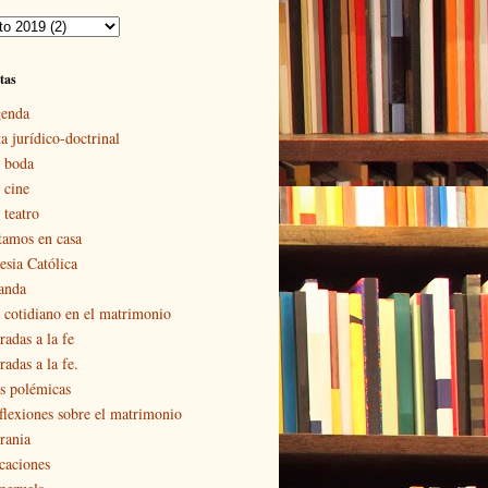
tas
enda
a jurídico-doctrinal
 boda
 cine
 teatro
tamos en casa
esia Católica
landa
 cotidiano en el matrimonio
radas a la fe
adas a la fe.
s polémicas
flexiones sobre el matrimonio
rania
caciones