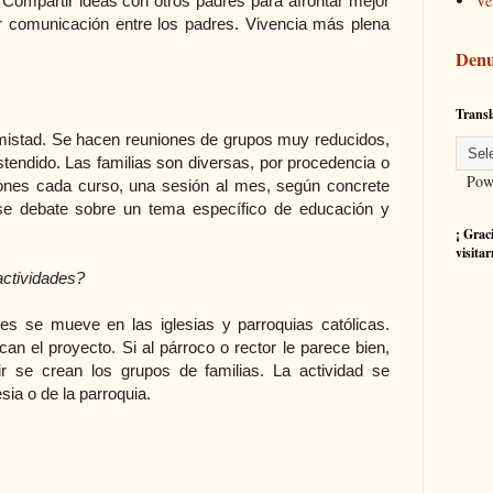
Ve
 Compartir ideas con otros padres para afrontar mejor
r comunicación entre los padres. Vivencia más plena
Denu
Transl
amistad. Se hacen reuniones de grupos muy reducidos,
stendido. Las familias son diversas, por procedencia o
Powe
iones cada curso, una sesión al mes, según concrete
se debate sobre un tema específico de educación y
¡ Grac
visitar
actividades?
es se mueve en las iglesias y parroquias católicas.
can el proyecto. Si al párroco o rector le parece bien,
ir se crean los grupos de familias. La actividad se
esia o de la parroquia.