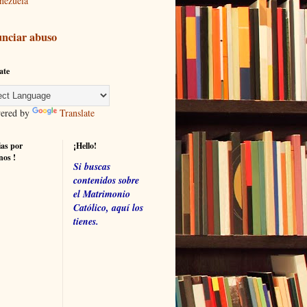
nezuela
nciar abuso
ate
red by
Translate
ias por
¡Hello!
nos !
Si buscas
contenidos sobre
el Matrimonio
Católico, aquí los
tienes.