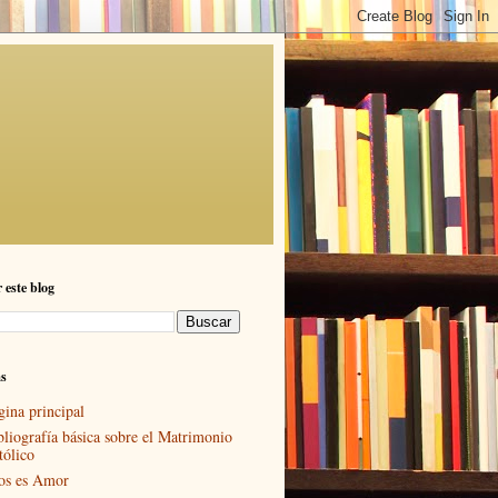
 este blog
as
gina principal
bliografía básica sobre el Matrimonio
tólico
os es Amor