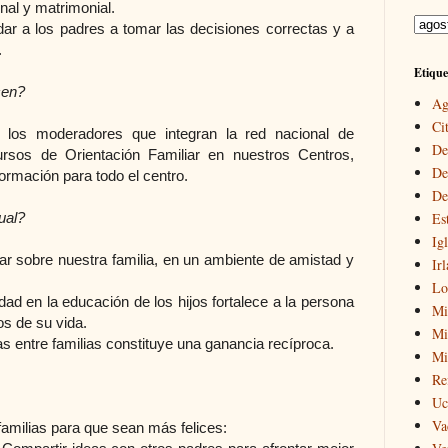
nal y matrimonial.
 a los padres a tomar las decisiones correctas y a
.
Etique
cen?
Ag
Cit
os moderadores que integran la red nacional de
De
ursos de Orientación Familiar en nuestros Centros,
De
ormación para todo el centro.
De
ual?
Es
Igl
nar sobre nuestra familia, en un ambiente de amistad y
Ir
Lo
idad en la educación de los hijos fortalece a la persona
Mi
os de su vida.
Mir
s entre familias constituye una ganancia recíproca.
Mi
Re
Uc
Va
familias para que sean más felices: