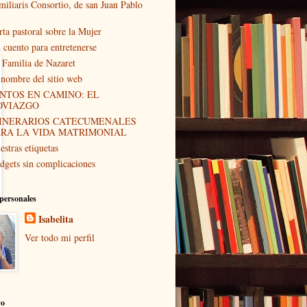
miliaris Consortio, de san Juan Pablo
rta pastoral sobre la Mujer
 cuento para entretenerse
 Familia de Nazaret
 nombre del sitio web
NTOS EN CAMINO: EL
OVIAZGO
TINERARIOS CATECUMENALES
ARA LA VIDA MATRIMONIAL
estras etiquetas
dgets sin complicaciones
personales
Isabelita
Ver todo mi perfil
vo