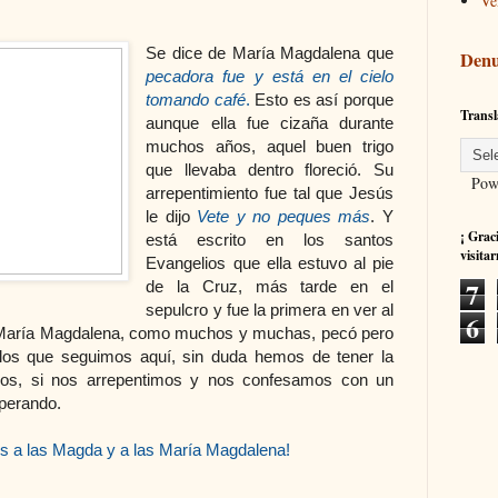
Ve
Se dice de María Magdalena que
Denu
pecadora fue y está en el cielo
tomando café
.
Esto es así porque
Transl
aunque ella fue cizaña durante
muchos años, aquel buen trigo
que llevaba dentro floreció. Su
Powe
arrepentimiento fue tal que Jesús
le dijo
Vete y no peques más
. Y
¡ Grac
está escrito en los santos
visitar
Evangelios que ella estuvo al pie
7
de la Cruz, más tarde en el
sepulcro y fue la primera en ver al
6
, María Magdalena, como muchos y muchas, pecó pero
 los que seguimos aquí, sin duda hemos de tener la
s, si nos arrepentimos y nos confesamos con un
sperando.
es a las Magda y a las María Magdalena!