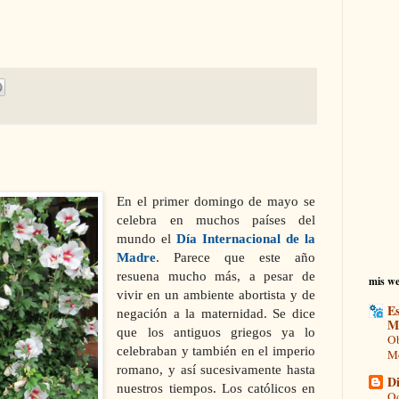
En el primer domingo de mayo se
celebra en muchos países del
mundo el
Día Internacional de
la
Madre
. Parece
que este año
resuena mucho más, a pesar de
mis we
vivir en un ambiente abortista y de
Es
negación a
la maternidad. Se
dice
M
que los antiguos griegos ya lo
Ob
celebraban y también en el imperio
Mo
romano, y así sucesivamente hasta
Di
nuestros tiempos. Los católicos en
Od