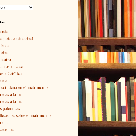
tas
enda
a jurídico-doctrinal
 boda
 cine
 teatro
tamos en casa
esia Católica
landa
 cotidiano en el matrimonio
radas a la fe
adas a la fe.
s polémicas
flexiones sobre el matrimonio
rania
caciones