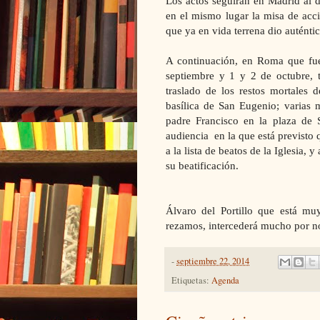
Los actos seguirán en Madrid al d
en el mismo lugar la misa de acci
que ya en vida terrena dio auténti
A continuación, en Roma que fue
septiembre y 1 y 2 de octubre, 
traslado de los restos mortales d
basílica de San Eugenio; varias 
padre Francisco en la plaza de 
audiencia en la que está previsto 
a la lista de beatos de la Iglesia,
su beatificación.
Álvaro del Portillo que está mu
rezamos, intercederá mucho por nos
-
septiembre 22, 2014
Etiquetas:
Agenda