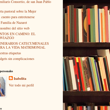
miliaris Consortio, de san Juan Pablo
rta pastoral sobre la Mujer
 cuento para entretenerse
 Familia de Nazaret
 nombre del sitio web
NTOS EN CAMINO: EL
OVIAZGO
TINERARIOS CATECUMENALES
ARA LA VIDA MATRIMONIAL
estras etiquetas
dgets sin complicaciones
personales
Isabelita
Ver todo mi perfil
vo