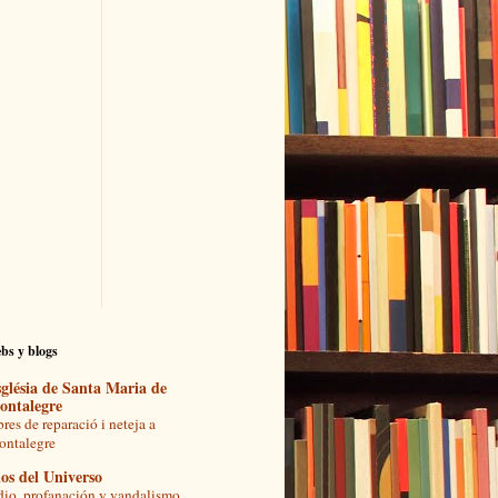
bs y blogs
glésia de Santa Maria de
ontalegre
res de reparació i neteja a
ntalegre
os del Universo
io, profanación y vandalismo