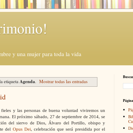
rimonio!
mbre y una mujer para toda la vida
Buscar
Agenda
la etiqueta
.
Mostrar todas las entradas
id
Págin
Pá
s fieles y las personas de buena voluntad viviremos un
Bi
emana. El próximo sábado, 27 de septiembre de 2014, se
Ca
ción del siervo de Dios, Álvaro del Portillo, obispo y
Di
nte del
Opus Dei
, celebración que será presidida por el