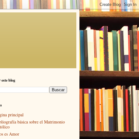
 este blog
as
gina principal
bliografía básica sobre el Matrimonio
tólico
os es Amor