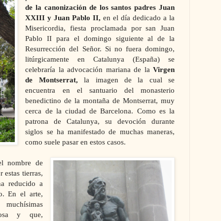
de
la canonización de los santos padres Juan
XXIII y Juan Pablo II,
en el día dedicado a la
Misericordia, fiesta proclamada por san Juan
Pablo II para el domingo siguiente al de la
Resurrección del Señor. Si no fuera domingo,
litúrgicamente en Catalunya (España) se
celebraría la advocación mariana de la
Virgen
de Montserrat,
la imagen de la cual se
encuentra en el santuario del monasterio
benedictino de la montaña de Montserrat, muy
cerca de la ciudad de Barcelona. C
omo es la
patrona de Catalunya, su devoción durante
siglos se ha manifestado de muchas maneras,
como suele pasar en estos casos.
 el nombre de
estas tierras,
ha reducido a
. En el arte,
 muchísimas
iosa y que,