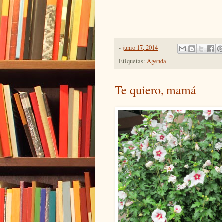
-
junio 17, 2014
Etiquetas:
Agenda
Te quiero, mamá