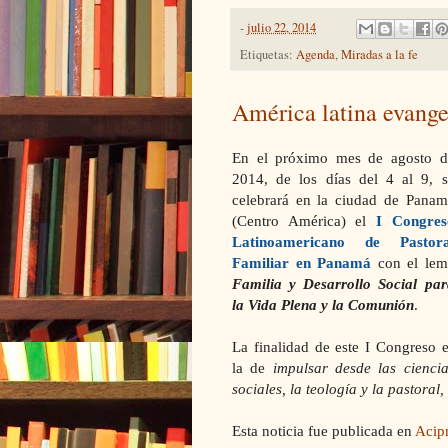
-
julio 22, 2014
Etiquetas:
Agenda
,
Miradas a la fe
América latina evang
En el próximo mes de agosto d
2014, de los días del 4 al 9, s
celebrará en la ciudad de Panam
(Centro América) el
I Congres
Latinoamericano de Pastora
Familiar en Panamá
con el lem
Familia y Desarrollo Social par
la Vida Plena
y
la Comunión
.
La
finalidad de este I Congreso e
la de
impulsar desde las ciencia
sociales, la teología y la pastoral,
Esta noticia fue publicada en
Acipr