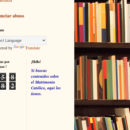
nezuela
nciar abuso
ate
red by
Translate
ias por
¡Hello!
nos !
Si buscas
5
8
contenidos sobre
el Matrimonio
8
2
Católico, aquí los
tienes.