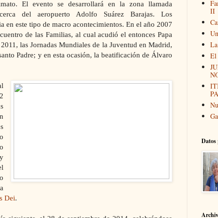
Fa
mato. El evento se desarrollará en la zona llamada
II
erca del aeropuerto Adolfo Suárez Barajas. Los
Ca
ia en este tipo de macro acontecimientos. En el año 2007
Un
cuentro de las Familias, al cual acudió el entonces Papa
La
 2011, las Jornadas Mundiales de la Juventud en Madrid,
santo Padre; y en esta ocasión, la beatificación de Álvaro
El
JU
N
I
al
P
2
Nu
s
Ga
an
s
o
Datos 
o
y
l
o
a
s Dei
.
Archi