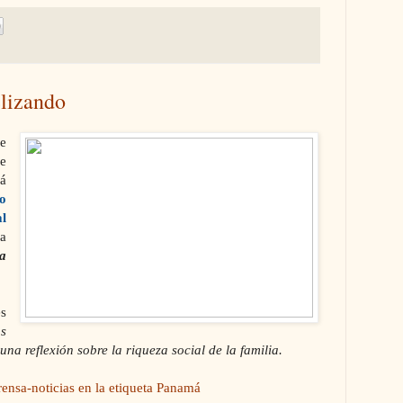
elizando
e
e
á
o
l
a
a
s
s
 una reflexión sobre la riqueza social de la familia.
ensa-noticias en la etiqueta Panamá