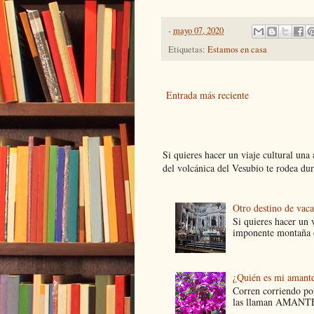
-
mayo 07, 2020
Etiquetas:
Estamos en casa
Entrada más reciente
Si quieres hacer un viaje cultural una
del volcánica del Vesubio te rodea dur.
Otro destino de vac
Si quieres hacer un v
imponente montaña d
¿Quién es mi amant
Corren corriendo por
las llaman AMANTES