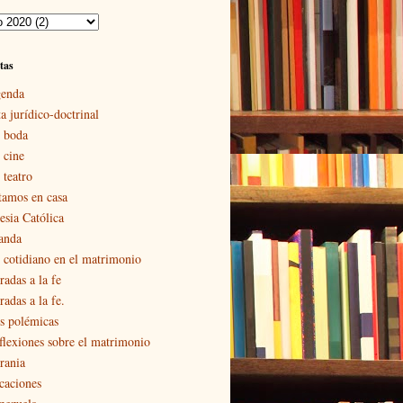
tas
enda
a jurídico-doctrinal
 boda
 cine
 teatro
tamos en casa
esia Católica
landa
 cotidiano en el matrimonio
radas a la fe
adas a la fe.
s polémicas
flexiones sobre el matrimonio
rania
caciones