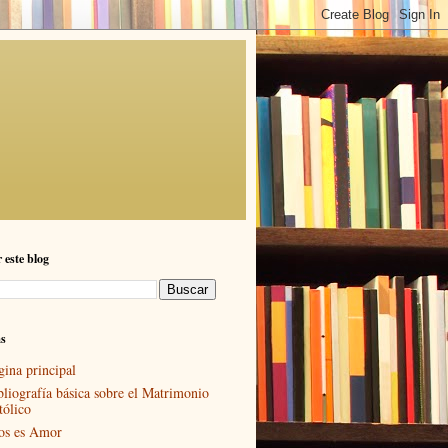
 este blog
as
gina principal
bliografía básica sobre el Matrimonio
tólico
os es Amor