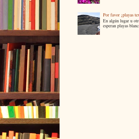
Por favor ¡playas tex
En algún lugar u ot
esperan playas blanca