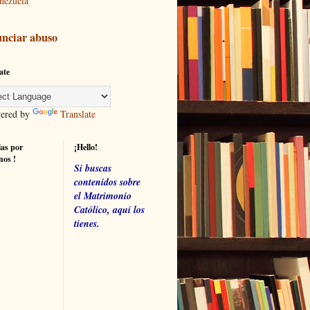
nezuela
nciar abuso
ate
red by
Translate
ias por
¡Hello!
nos !
Si buscas
contenidos sobre
el Matrimonio
Católico, aquí los
tienes.