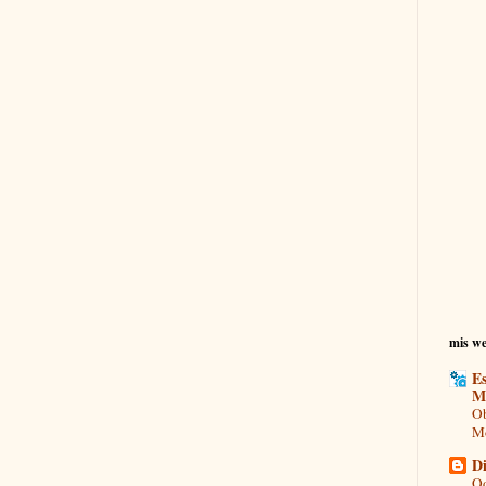
mis we
Es
M
Ob
Mo
Di
Od