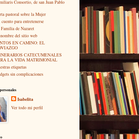
miliaris Consortio, de san Juan Pablo
rta pastoral sobre la Mujer
 cuento para entretenerse
 Familia de Nazaret
 nombre del sitio web
NTOS EN CAMINO: EL
OVIAZGO
TINERARIOS CATECUMENALES
ARA LA VIDA MATRIMONIAL
estras etiquetas
dgets sin complicaciones
personales
Isabelita
Ver todo mi perfil
vo