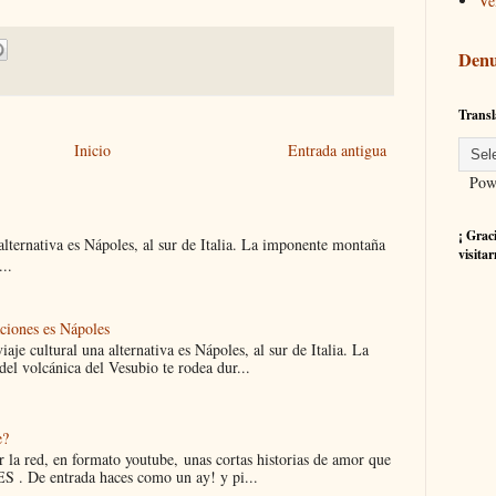
Ve
Denu
Transl
Inicio
Entrada antigua
Powe
¡ Grac
 alternativa es Nápoles, al sur de Italia. La imponente montaña
visitar
..
aciones es Nápoles
iaje cultural una alternativa es Nápoles, al sur de Italia. La
el volcánica del Vesubio te rodea dur...
e?
 la red, en formato youtube, unas cortas historias de amor que
 . De entrada haces como un ay! y pi...