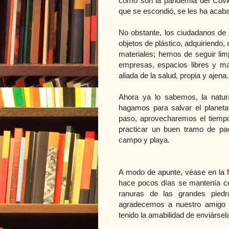
como son la pandemia del Covid1
que se escondió, se les ha acaba
No obstante, los ciudadanos de
objetos de plástico, adquiriendo
materiales; hemos de seguir lim
empresas, espacios libres y man
aliada de la salud, propia y ajena
Ahora ya lo sabemos, la natur
hagamos para salvar el planeta,
paso, aprovecharemos el tiemp
practicar un buen tramo de pa
campo y playa.
A modo de apunte, véase en la f
hace pocos días se mantenía cer
ranuras de las grandes piedr
agradecemos a nuestro amigo 
tenido la amabilidad de enviársel