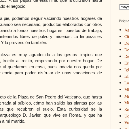
9. A los papás de esta niña, que la utilizaron hasta
do el negocio.
 a pie, podemos seguir vaciando nuestros hogares de
Etique
, cuando sea necesario, productos elaborados con otros
Ag
piando a fondo nuestros hogares, puestos de trabajo,
Cit
tenerlos libres de polvo y miserias. La limpieza es
. Y la prevención también.
De
De
aleza es muy agradecida a los gestos limpios que
De
 trocito a trocito, empezando por nuestro hogar. De
Es
o al quedarnos en casa, pues todavía nos queda por
Igl
ciencia para poder disfrutar de unas vacaciones de
Ir
Lo
Mi
Mir
oto de la Plaza de San Pedro del Vaticano, que hasta
Mi
rada al público, cómo han salido las plantas por las
as que recubren el suelo. Esta curiosidad se la
Re
arqueólogo D. Javier, que vive en Roma, y que ha
Uc
a a mi marido.
Va