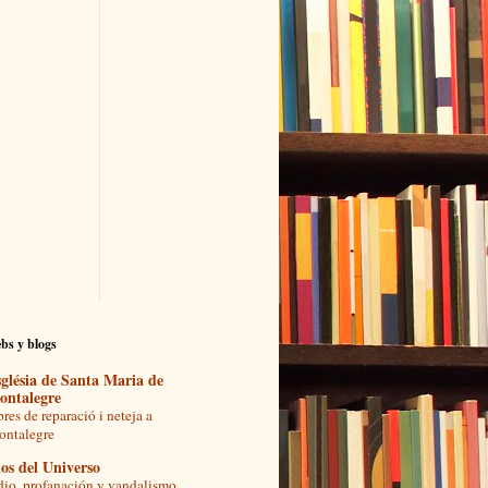
bs y blogs
glésia de Santa Maria de
ontalegre
res de reparació i neteja a
ntalegre
os del Universo
io, profanación y vandalismo