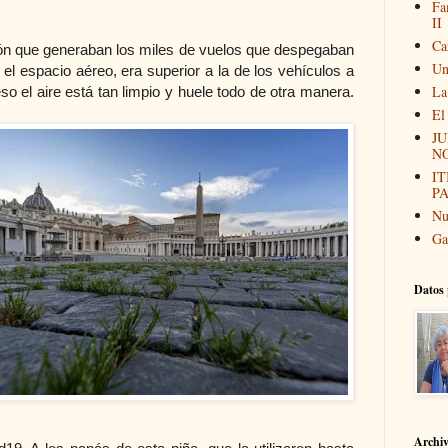
Fa
II
Ca
ón que generaban los miles de vuelos que despegaban
Un
 el espacio aéreo, era superior a la de los vehículos a
La
so el aire está tan limpio y huele todo de otra manera.
El
JU
N
I
P
Nu
Ga
Datos 
Archi