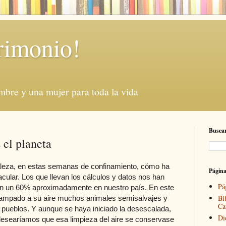
rimonio!
mbre y una mujer para toda la vida
Buscar
el planeta
aleza, en estas semanas de confinamiento, cómo ha
Págin
ular. Los que llevan los cálculos y datos nos han
Pá
 en un 60% aproximadamente en nuestro país. En este
Bi
ampado a su aire muchos animales semisalvajes y
Ca
 pueblos. Y aunque se haya iniciado la desescalada,
Di
esearíamos que esa limpieza del aire se conservase