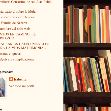
miliaris Consortio, de san Juan Pablo
rta pastoral sobre la Mujer
 cuento para entretenerse
 Familia de Nazaret
 nombre del sitio web
NTOS EN CAMINO: EL
OVIAZGO
TINERARIOS CATECUMENALES
ARA LA VIDA MATRIMONIAL
estras etiquetas
dgets sin complicaciones
personales
Isabelita
Ver todo mi perfil
vo