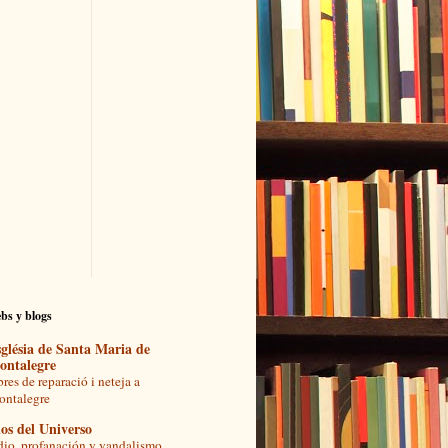
bs y blogs
glésia de Santa Maria de
ontalegre
res de reparació i neteja a
ntalegre
os del Universo
io, profanación y vandalismo