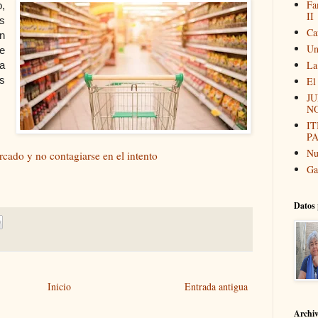
Fa
,
II
s
Ca
n
Un
e
La
a
s
El
JU
N
I
P
Nu
rcado y no contagiarse en el intento
Ga
Datos 
Inicio
Entrada antigua
Archi