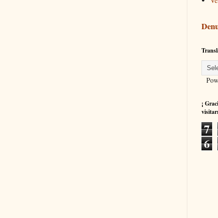
Ve
Denu
Transl
Powe
¡ Grac
visitar
7
6