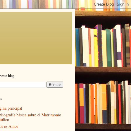
 este blog
as
gina principal
bliografía básica sobre el Matrimonio
tólico
os es Amor