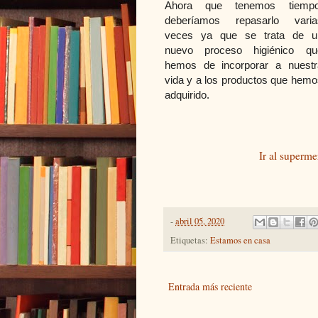
Ahora que tenemos tiempo
deberíamos repasarlo varia
veces ya que se trata de u
nuevo proceso higiénico qu
hemos de incorporar a nuestr
vida y a los productos que hemo
adquirido.
Ir al superme
-
abril 05, 2020
Etiquetas:
Estamos en casa
Entrada más reciente