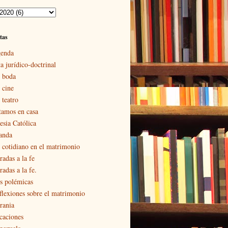
tas
enda
a jurídico-doctrinal
 boda
 cine
 teatro
tamos en casa
esia Católica
landa
 cotidiano en el matrimonio
radas a la fe
adas a la fe.
s polémicas
flexiones sobre el matrimonio
rania
caciones