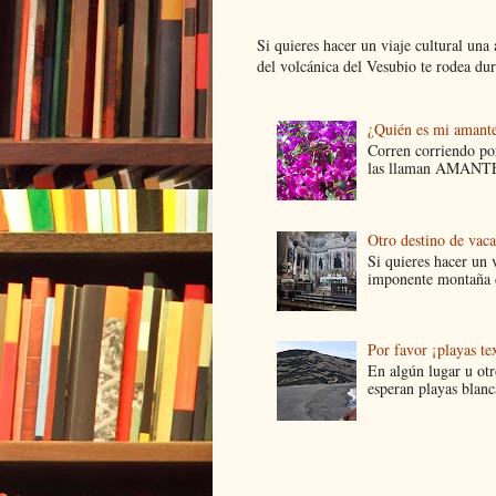
Si quieres hacer un viaje cultural una
del volcánica del Vesubio te rodea dur.
¿Quién es mi amant
Corren corriendo por
las llaman AMANTES
Otro destino de vac
Si quieres hacer un v
imponente montaña d
Por favor ¡playas tex
En algún lugar u ot
esperan playas blanca