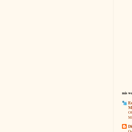
mis we
Es
M
Ob
Mo
Di
Od