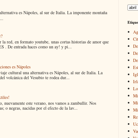
 alternativa es Nápoles, al sur de Italia. La imponente montaña
..
Etique
Ag
e?
Cit
 la red, en formato youtube, unas cortas historias de amor que
De
 . De entrada haces como un ay! y pi...
De
De
aciones es Nápoles
Es
iaje cultural una alternativa es Nápoles, al sur de Italia. La
Igl
el volcánica del Vesubio te rodea dur...
Ir
Lo
Mi
tiles!
Mir
ro, nuevamente este verano, nos vamos a zambullir. Nos
s; o negras, nacidas por el efecto de la lav...
Mi
Re
Uc
Va