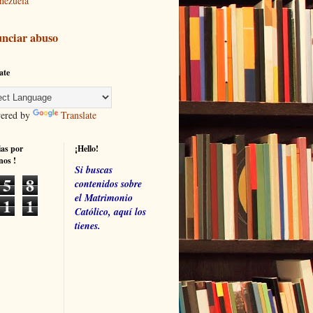
nezuela
nciar abuso
ate
red by
Translate
ias por
¡Hello!
nos !
Si buscas
5
8
contenidos sobre
el Matrimonio
1
1
Católico, aquí los
tienes.