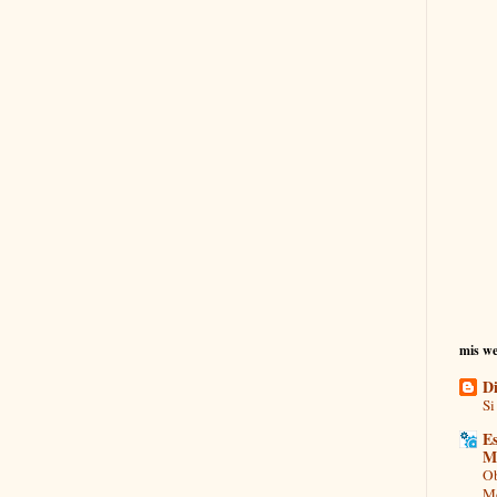
mis we
Di
Si
Es
M
Ob
Mo