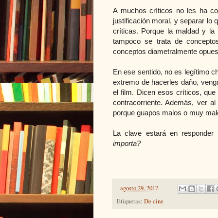
A muchos críticos no les ha com
justificación moral, y separar lo
críticas. Porque la maldad y la
tampoco se trata de conceptos
conceptos diametralmente opuesto
En ese sentido, no es legítimo c
extremo de hacerles daño, vengar
el film. Dicen esos críticos, que
contracorriente. Además, ver al
porque guapos malos o muy malo
La clave estará en responder
importa?
-
agosto 29, 2017
Etiquetas:
De cine