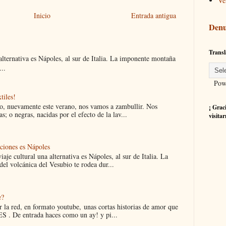
Ve
Inicio
Entrada antigua
Denu
Transl
 alternativa es Nápoles, al sur de Italia. La imponente montaña
..
Powe
tiles!
ro, nuevamente este verano, nos vamos a zambullir. Nos
¡ Grac
s; o negras, nacidas por el efecto de la lav...
visitar
aciones es Nápoles
iaje cultural una alternativa es Nápoles, al sur de Italia. La
el volcánica del Vesubio te rodea dur...
e?
 la red, en formato youtube, unas cortas historias de amor que
 . De entrada haces como un ay! y pi...