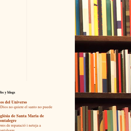
bs y blogs
os del Universo
 Dios no quiere el santo no puede
glésia de Santa Maria de
ontalegre
res de reparació i neteja a
ntalegre