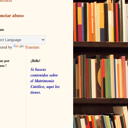
nezuela
nciar abuso
ate
red by
Translate
ias por
¡Hello!
nos !
Si buscas
contenidos sobre
el Matrimonio
Católico, aquí los
tienes.