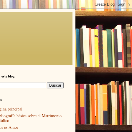
 este blog
as
gina principal
bliografía básica sobre el Matrimonio
tólico
os es Amor