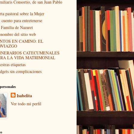
miliaris Consortio, de san Juan Pablo
rta pastoral sobre la Mujer
 cuento para entretenerse
 Familia de Nazaret
 nombre del sitio web
NTOS EN CAMINO: EL
OVIAZGO
TINERARIOS CATECUMENALES
ARA LA VIDA MATRIMONIAL
estras etiquetas
dgets sin complicaciones
personales
Isabelita
Ver todo mi perfil
vo