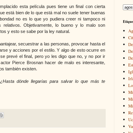
placido esta película pues tiene un final con cierta
 que está bien de lo que está mal no suele tener buenas
 bondad no es lo que yo pudiera creer ni tampoco ni
Etique
 relativos. Objetivamente, lo bueno y lo malo son
Ag
s y esto se sabe por la ley natural.
Cit
hantajear, secuestrar a las personas, provocar hasta el
De
se y acciones por el estilo. Y algo de esto ocurre en
De
 se prevé el final, pero yo les digo que no, y no por ir
De
 actor Pierce Brosnan hacer de malo es interesante,
Es
s también existen.
Igl
Ir
¿Hasta dónde llegarías para salvar lo que más te
Lo
Mi
Mir
Mi
Re
Uc
Va