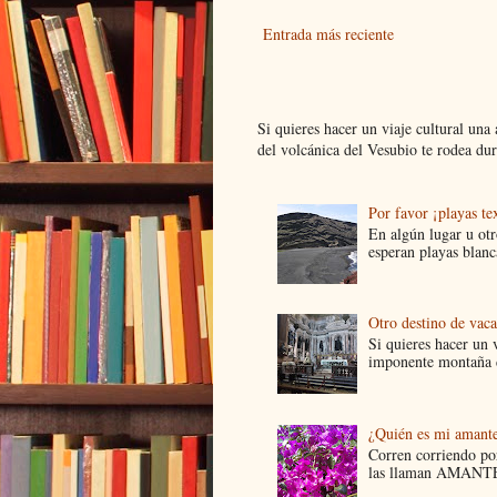
Entrada más reciente
Si quieres hacer un viaje cultural una
del volcánica del Vesubio te rodea dur.
Por favor ¡playas tex
En algún lugar u ot
esperan playas blanca
Otro destino de vac
Si quieres hacer un v
imponente montaña d
¿Quién es mi amant
Corren corriendo por
las llaman AMANTES