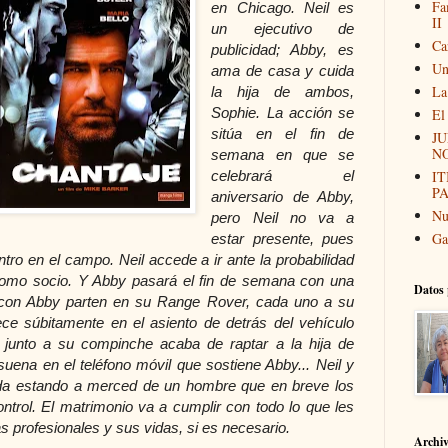
Fa
en Chicago. Neil es
II
un ejecutivo de
Ca
publicidad; Abby, es
Un
ama de casa y cuida
La
la hija de ambos,
Sophie.
La acción se
El
sitúa en el fin de
JU
N
semana en que se
celebrará el
I
P
aniversario de Abby,
Nu
pero Neil no va a
Ga
estar presente, pues
ntro en el campo. Neil accede a ir ante la probabilidad
 como socio. Y Abby pasará el fin de semana con una
Datos 
l con Abby parten en su Range Rover, cada uno a su
e súbitamente en el asiento de detrás del vehículo
 junto a su compinche acaba de raptar a la hija de
uena en el teléfono móvil que sostiene Abby... Neil y
ida estando a merced de un hombre que en breve los
trol. El matrimonio va a cumplir con todo lo que les
s profesionales y sus vidas, si es necesario.
Archi