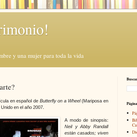
rimonio!
mbre y una mujer para toda la vida
Buscar
arte?
lícula en español de
Butterfly on a Wheel
(Mariposa en
Págin
 Unido en el año 2007.
Pá
Bi
A modo de sinopsis:
Ca
Neil y Abby Randall
Di
están casados; viven