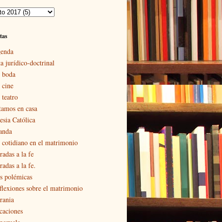
tas
enda
a jurídico-doctrinal
 boda
 cine
 teatro
tamos en casa
esia Católica
landa
 cotidiano en el matrimonio
radas a la fe
adas a la fe.
s polémicas
flexiones sobre el matrimonio
rania
caciones