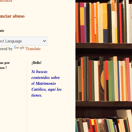
nezuela
nciar abuso
ate
red by
Translate
ias por
¡Hello!
nos !
Si buscas
contenidos sobre
el Matrimonio
Católico, aquí los
tienes.