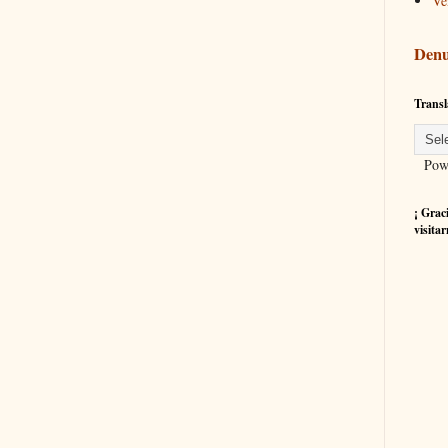
Ve
Denu
Transl
Powe
¡ Grac
visitar