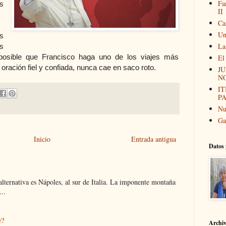
Fa
s
II
Ca
Un
s
La
s
posible que Francisco haga uno de los viajes más
El
 oración fiel y confiada, nunca cae en saco roto.
JU
N
I
P
Nu
Ga
Inicio
Entrada antigua
Datos 
 alternativa es Nápoles, al sur de Italia. La imponente montaña
..
e?
Archi