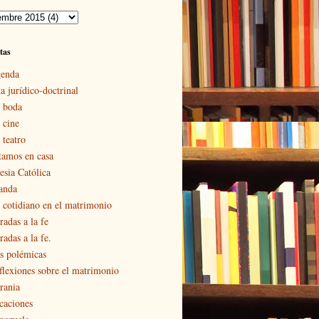
tas
enda
a jurídico-doctrinal
 boda
 cine
 teatro
tamos en casa
esia Católica
landa
 cotidiano en el matrimonio
radas a la fe
adas a la fe.
s polémicas
flexiones sobre el matrimonio
rania
caciones