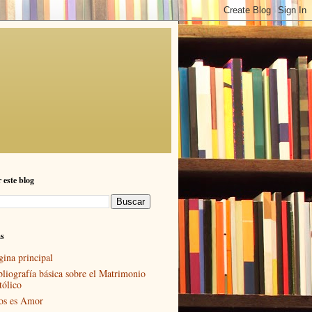
 este blog
as
gina principal
bliografía básica sobre el Matrimonio
tólico
os es Amor