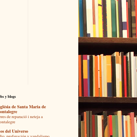
bs y blogs
glésia de Santa Maria de
ontalegre
res de reparació i neteja a
ntalegre
os del Universo
io, profanación y vandalismo