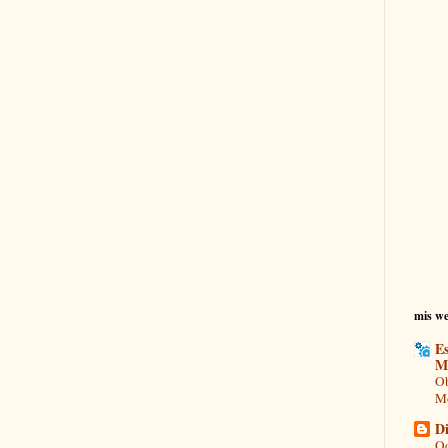
mis we
Es
M
Ob
Mo
Di
Od