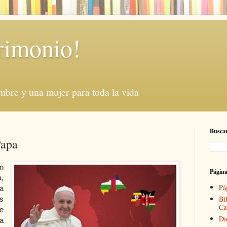
rimonio!
mbre y una mujer para toda la vida
Buscar
Papa
n
Págin
,
Pá
a
Bi
s
Ca
e
Di
a