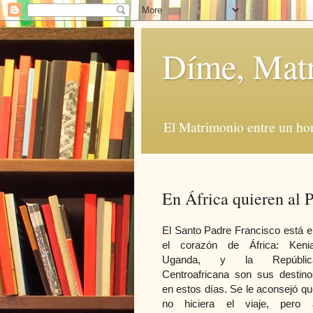
Díme, Mat
El Matrimonio entre un ho
En África quieren al 
El Santo Padre Francisco está e
el corazón de África: Kenia
Uganda, y la Repúblic
Centroafricana son sus destino
en estos días. Se le aconsejó qu
no hiciera el viaje, pero 