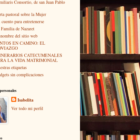
miliaris Consortio, de san Juan Pablo
rta pastoral sobre la Mujer
 cuento para entretenerse
 Familia de Nazaret
 nombre del sitio web
NTOS EN CAMINO: EL
OVIAZGO
TINERARIOS CATECUMENALES
ARA LA VIDA MATRIMONIAL
estras etiquetas
dgets sin complicaciones
personales
Isabelita
Ver todo mi perfil
vo