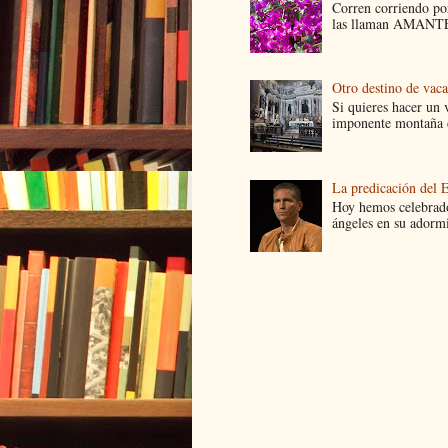
Corren corriendo por
las llaman AMANTES
Otro destino de vac
Si quieres hacer un v
imponente montaña d
La predicación del 
Hoy hemos celebrado
ángeles en su adormi