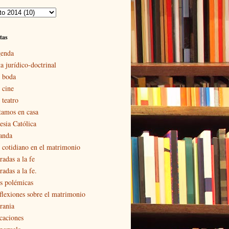
tas
enda
a jurídico-doctrinal
 boda
 cine
 teatro
tamos en casa
esia Católica
landa
 cotidiano en el matrimonio
radas a la fe
adas a la fe.
s polémicas
flexiones sobre el matrimonio
rania
caciones