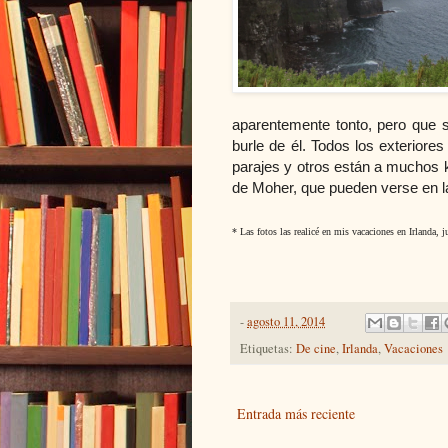
aparentemente tonto, pero que 
burle de él. Todos los exteriores
parajes y otros están a muchos k
de Moher, que pueden verse en la
* Las fotos las realicé en mis vacaciones en Irlanda, j
-
agosto 11, 2014
Etiquetas:
De cine
,
Irlanda
,
Vacaciones
Entrada más reciente