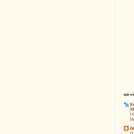
mis we
Es
M
Ob
Mo
Di
Od