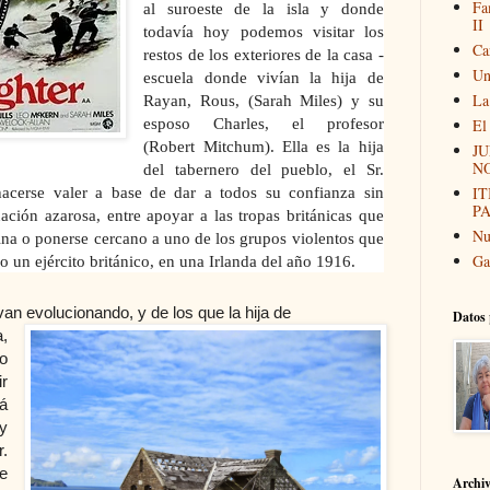
Fa
al suroeste de la isla y donde
II
todavía hoy podemos visitar los
Ca
restos de los exteriores de la casa -
Un
escuela donde vivían la hija de
La
Rayan, Rous, (Sarah Miles) y su
esposo Charles, el profesor
El
(Robert Mitchum). Ella es la hija
JU
N
del tabernero del pueblo, el Sr.
I
acerse valer a base de dar a todos su confianza sin
P
ción azarosa, entre apoyar a las tropas británicas que
Nu
ina o ponerse cercano a uno de los grupos violentos que
Ga
o un ejército británico, en una Irlanda del año 1916.
an evolucionando, y de los que la hija de
Datos 
,
o
r
á
y
.
e
Archi