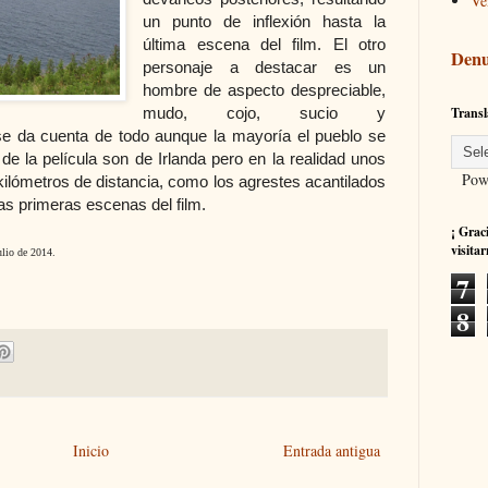
Ve
un punto de inflexión hasta la
última escena del film. El otro
Denu
personaje a destacar es un
hombre de aspecto despreciable,
Transl
mudo, cojo, sucio y
se da cuenta de todo aunque la mayoría el pueblo se
 de la película son de Irlanda pero en la realidad unos
Powe
ilómetros de distancia, como los agrestes acantilados
s primeras escenas del film.
¡ Grac
visitar
ulio de 2014.
7
8
Inicio
Entrada antigua