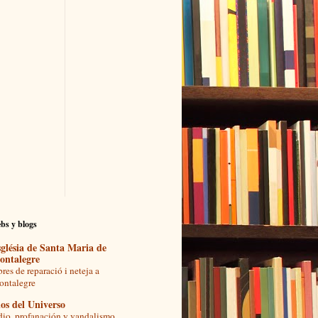
bs y blogs
glésia de Santa Maria de
ontalegre
res de reparació i neteja a
ntalegre
os del Universo
io, profanación y vandalismo