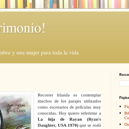
rimonio!
mbre y una mujer para toda la vida
Buscar
Recorrer Irlanda es contemplar
Págin
muchos de los parajes utilizados
Pá
como escenarios de películas muy
Bi
conocidas. Hoy quiero referirme a
Ca
La hija de Rayan (
Ryan's
Di
Daughter,
USA 1970)
que se rodó