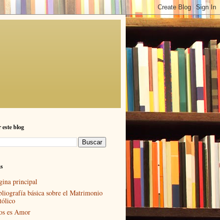
 este blog
as
gina principal
bliografía básica sobre el Matrimonio
tólico
os es Amor