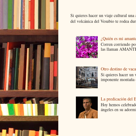
Si quieres hacer un viaje cultural una
del volcánica del Vesubio te rodea dur.
¿Quién es mi amant
Corren corriendo por
las llaman AMANTES
Otro destino de vac
Si quieres hacer un v
imponente montaña d
La predicación del 
Hoy hemos celebrado
ángeles en su adormi