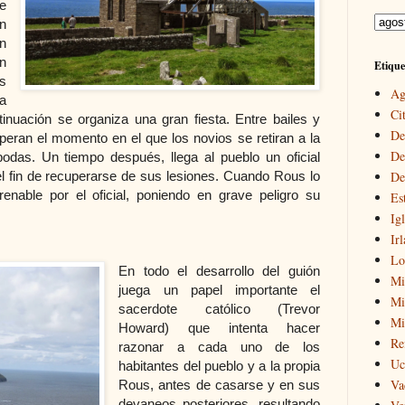
e
n
n
n
Etique
s
Ag
a
Cit
tinuación se organiza una gran fiesta. Entre bailes y
De
peran el momento en el que los novios se retiran a la
De
das. Un tiempo después, llega al pueblo un oficial
n el fin de recuperarse de sus lesiones. Cuando Rous lo
De
renable por el oficial, poniendo en grave peligro su
Es
Igl
Ir
Lo
En todo el desarrollo del guión
Mi
juega un papel importante el
Mir
sacerdote católico (Trevor
Mi
Howard) que intenta hacer
Re
razonar a cada uno de los
Uc
habitantes del pueblo y a
la propia
Va
Rous
, antes de casarse y en sus
devaneos posteriores, resultando