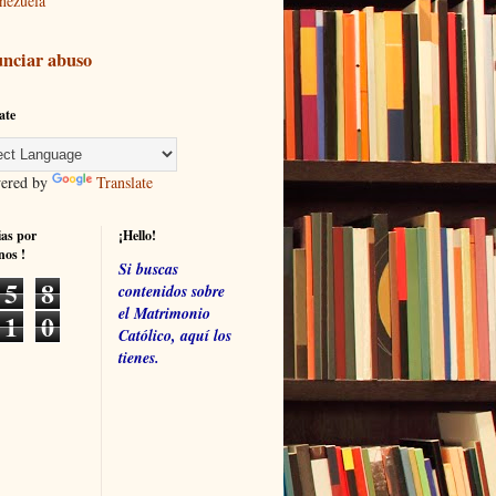
nezuela
nciar abuso
ate
red by
Translate
ias por
¡Hello!
nos !
Si buscas
5
8
contenidos sobre
el Matrimonio
1
0
Católico, aquí los
tienes.