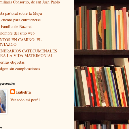
miliaris Consortio, de san Juan Pablo
rta pastoral sobre la Mujer
 cuento para entretenerse
 Familia de Nazaret
 nombre del sitio web
NTOS EN CAMINO: EL
OVIAZGO
TINERARIOS CATECUMENALES
ARA LA VIDA MATRIMONIAL
estras etiquetas
dgets sin complicaciones
personales
Isabelita
Ver todo mi perfil
vo