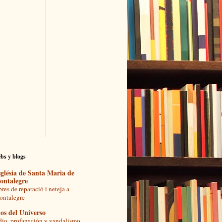
bs y blogs
glésia de Santa Maria de
ontalegre
res de reparació i neteja a
ntalegre
os del Universo
io, profanación y vandalismo