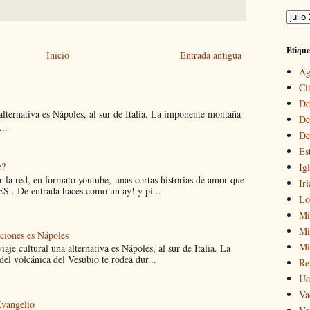
Etique
Inicio
Entrada antigua
Ag
Cit
De
 alternativa es Nápoles, al sur de Italia. La imponente montaña
De
..
De
Es
e?
Igl
 la red, en formato youtube, unas cortas historias de amor que
Ir
 . De entrada haces como un ay! y pi...
Lo
Mi
Mir
aciones es Nápoles
Mi
iaje cultural una alternativa es Nápoles, al sur de Italia. La
el volcánica del Vesubio te rodea dur...
Re
Uc
Va
Evangelio