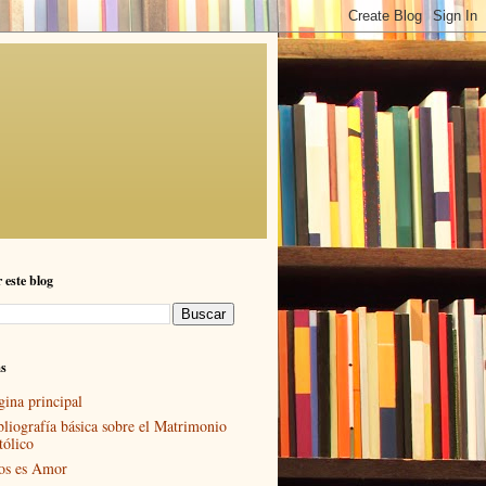
 este blog
as
gina principal
bliografía básica sobre el Matrimonio
tólico
os es Amor