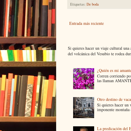
Etiquetas:
De boda
Entrada más reciente
Si quieres hacer un viaje cultural una
del volcánica del Vesubio te rodea dur.
¿Quién es mi amant
Corren corriendo por
las llaman AMANTES
Otro destino de vac
Si quieres hacer un v
imponente montaña d
La predicación del 