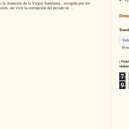
Ve
 la Asunción de la Virgen Santísima , recogida por los
ción, sin vivir la corrupción del pecado ni ...
Denu
Transl
Powe
¡ Grac
visitar
7
9