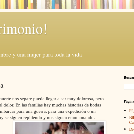
rimonio!
mbre y una mujer para toda la vida
Buscar
ra
uerte nos separe puede llegar a ser muy dolorosa, pero
Págin
, el dolor. En las familias hay muchas historias de bodas
Pá
 embarcar para una guerra, para una expedición o un
Bi
hoy se siguen repitiendo y nos siguen emocionando.
Ca
Di