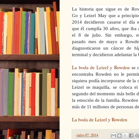
La historia que sigue es de Ro
Go y Leizel May que a principio
2014 decidieron casarse el día 
que él cumplía 30 años, que iba 
el 8 de julio. Sin embargo, e
pasado mes de mayo a Rowde
diagnosticaron un cáncer de hí
terminal y decidieron adelantar la
La boda de Leizel y Rowden
se c
encontraba Rowden no le permitió
siquiera podía incorporarse de
la 
Leizel se maquilla, se coloca el
segundo del momento más bello d
la emoción de
la familia. Rowden
más de 11 millones de personas de
La boda de Leizel y Rowden
-
julio 07, 2014