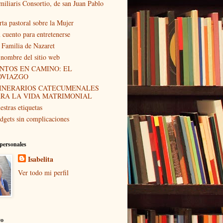
miliaris Consortio, de san Juan Pablo
rta pastoral sobre la Mujer
 cuento para entretenerse
 Familia de Nazaret
 nombre del sitio web
NTOS EN CAMINO: EL
OVIAZGO
TINERARIOS CATECUMENALES
ARA LA VIDA MATRIMONIAL
estras etiquetas
dgets sin complicaciones
personales
Isabelita
Ver todo mi perfil
vo