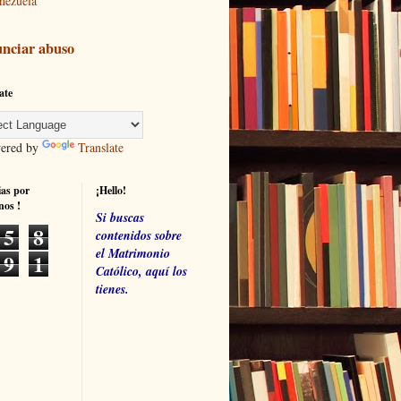
nezuela
nciar abuso
ate
red by
Translate
ias por
¡Hello!
nos !
Si buscas
5
8
contenidos sobre
el Matrimonio
9
1
Católico, aquí los
tienes.