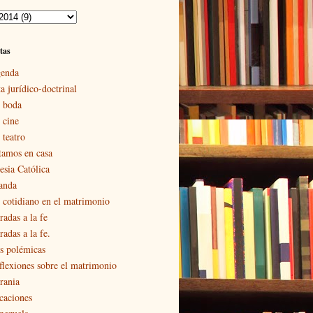
tas
enda
a jurídico-doctrinal
 boda
 cine
 teatro
tamos en casa
esia Católica
landa
 cotidiano en el matrimonio
radas a la fe
adas a la fe.
s polémicas
flexiones sobre el matrimonio
rania
caciones