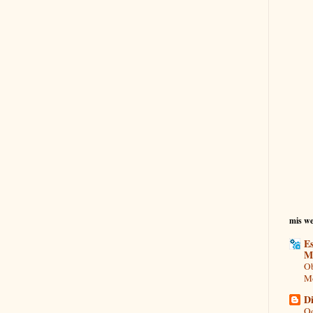
mis we
Es
M
Ob
Mo
Di
Od