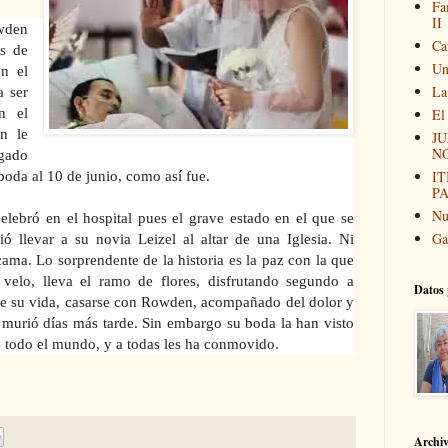
Fa
II
wden
Ca
s de
Un
en el
La
a ser
n el
El
n le
JU
N
gado
I
 boda al 10 de junio, como así fue.
P
Nu
elebró en el hospital pues el grave estado en el que se
Ga
 llevar a su novia Leizel al altar de una Iglesia. Ni
cama. Lo
sorprendente de la historia es la paz con la que
 velo, lleva el ramo de flores, disfrutando segundo a
Datos 
e su vida, casarse con Rowden, acompañado del dolor y
murió días más tarde. Sin embargo su boda la han visto
 todo el mundo, y a todas les ha conmovido.
Archi