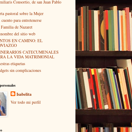
miliaris Consortio, de san Juan Pablo
rta pastoral sobre la Mujer
 cuento para entretenerse
 Familia de Nazaret
 nombre del sitio web
NTOS EN CAMINO: EL
OVIAZGO
TINERARIOS CATECUMENALES
ARA LA VIDA MATRIMONIAL
estras etiquetas
dgets sin complicaciones
personales
Isabelita
Ver todo mi perfil
vo