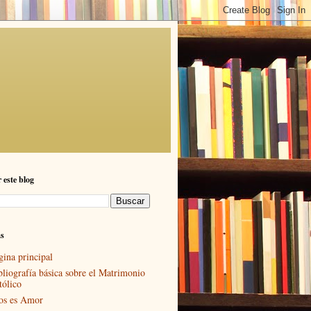
 este blog
as
gina principal
bliografía básica sobre el Matrimonio
tólico
os es Amor