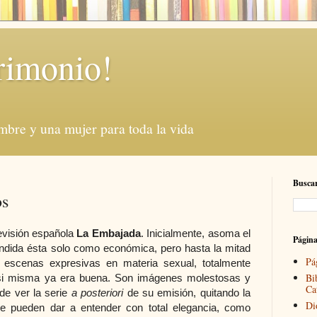
rimonio!
mbre y una mujer para toda la vida
Buscar
os
levisión española
La Embajada
. Inicialmente, asoma el
Págin
ndida ésta solo como económica, pero hasta la mitad
Pá
 escenas expresivas en materia sexual, totalmente
Bi
 si misma ya era buena. Son imágenes molestosas y
Ca
de ver la serie
a posteriori
de su emisión, quitando la
Di
se pueden dar a entender con total elegancia, como