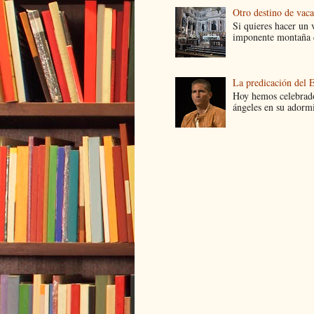
Otro destino de vac
Si quieres hacer un v
imponente montaña d
La predicación del 
Hoy hemos celebrado
ángeles en su adormi