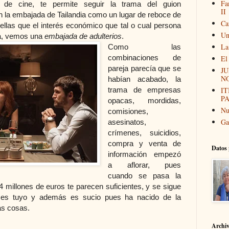
Fa
 de cine, te permite seguir la trama del guion
II
n la embajada de Tailandia como un lugar de reboce de
Ca
ellas que el interés económico que tal o cual persona
Un
iva, vemos una
embajada de adulterios
.
La
Como las
combinaciones de
El
pareja parecía que se
JU
N
habían acabado, la
trama de empresas
I
P
opacas, mordidas,
Nu
comisiones,
Ga
asesinatos,
crímenes, suicidios,
compra y venta de
Datos 
información empezó
a aflorar, pues
cuando se pasa la
34 millones de euros te parecen suficientes, y se sigue
es tuyo y además es sucio pues ha nacido de la
as cosas.
Archi