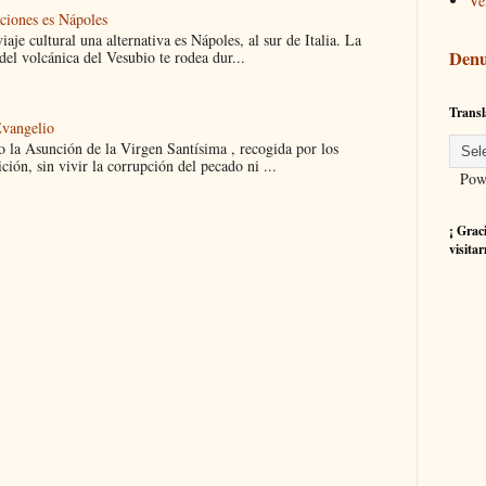
Ve
aciones es Nápoles
iaje cultural una alternativa es Nápoles, al sur de Italia. La
Denu
el volcánica del Vesubio te rodea dur...
Transl
Evangelio
 la Asunción de la Virgen Santísima , recogida por los
ción, sin vivir la corrupción del pecado ni ...
Powe
¡ Grac
visitar