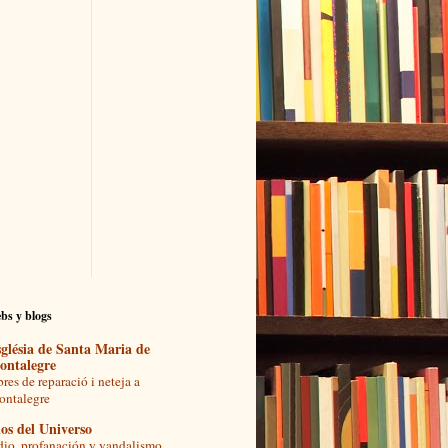
bs y blogs
glésia de Santa Maria de
ontalegre
res de reparació i neteja a
ntalegre
os del Universo
io, profanación y vandalismo