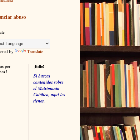
nezuela
nciar abuso
ate
red by
Translate
ias por
¡Hello!
nos !
Si buscas
contenidos sobre
el Matrimonio
Católico, aquí los
tienes.