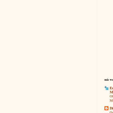
mis we
Es
M
Ob
Mo
Di
Od