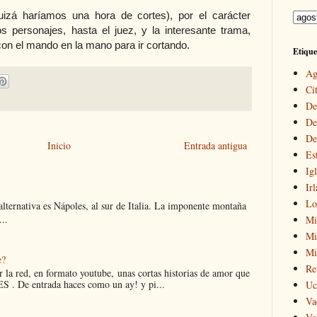
uizá haríamos una hora de cortes), por el carácter
os personajes, hasta el juez, y la interesante trama,
 con el mando en la mano para ir cortando.
Etique
Ag
Cit
De
De
De
Inicio
Entrada antigua
Es
Igl
Ir
Lo
 alternativa es Nápoles, al sur de Italia. La imponente montaña
..
Mi
Mir
Mi
e?
Re
 la red, en formato youtube, unas cortas historias de amor que
 . De entrada haces como un ay! y pi...
Uc
Va