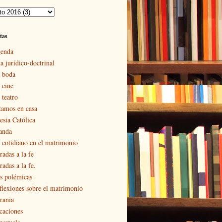
tas
enda
a jurídico-doctrinal
 boda
 cine
 teatro
tamos en casa
esia Católica
landa
 cotidiano en el matrimonio
radas a la fe
adas a la fe.
s polémicas
flexiones sobre el matrimonio
rania
caciones