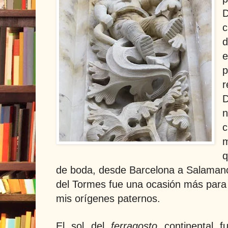
D
c
d
e
p
r
D
n
c
m
q
de boda, desde Barcelona a Salamanca
del Tormes fue una ocasión más para
mis orígenes paternos.
El sol del
ferragosto
continental 