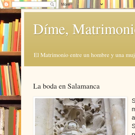
Díme, Matrimoni
El Matrimonio entre un hombre y una muje
La boda en Salamanca
S
m
a
S
p