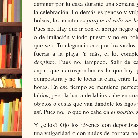
caminar por tu casa durante una semana y
la celebración. Lo demás es penoso y vulg
bolsas, los mantones
porque al salir de la
Pues no. Hay que ir con el abrigo negro q
o de imitación y todo puesto y no en bo
que sea. Tu elegancia cae por los suelo
fueras a la playa. Y más, el kit compl
despinto
. Pues no, tampoco. Salir de c
capas que correspondan es lo que hay q
compostura y no te tocas la cara, entre la
horas. En ese tiempo se mantiene perfec
labios, pero la barra de labios cabe en cua
objetos o cosas que van dándote los hijo
así. Pues no, lo que no cabe en
el bolsito
, 
Y ¿ellos? Ojo los jóvenes con deportiv
una vulgaridad o con nudos de corbata po