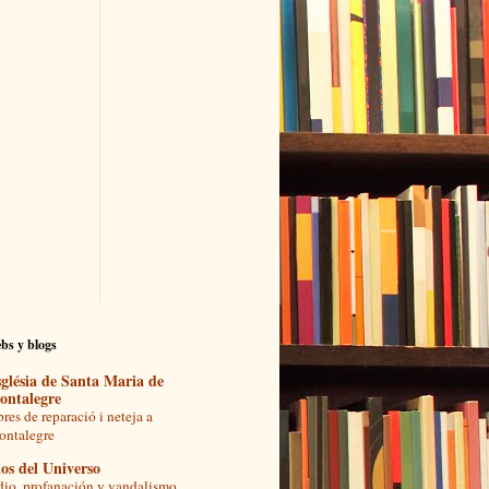
bs y blogs
glésia de Santa Maria de
ontalegre
res de reparació i neteja a
ntalegre
os del Universo
io, profanación y vandalismo