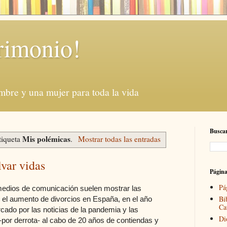
rimonio!
mbre y una mujer para toda la vida
Buscar
Mis polémicas
tiqueta
.
Mostrar todas las entradas
lvar vidas
Págin
Pá
medios de comunicación suelen mostrar las
Bi
 el aumento de divorcios en España, en el año
Ca
cado por las noticias de la pandemia y las
Di
 -por derrota- al cabo de 20 años de contiendas y