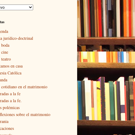
tas
enda
a jurídico-doctrinal
 boda
 cine
 teatro
tamos en casa
esia Católica
landa
 cotidiano en el matrimonio
radas a la fe
adas a la fe.
s polémicas
flexiones sobre el matrimonio
rania
caciones