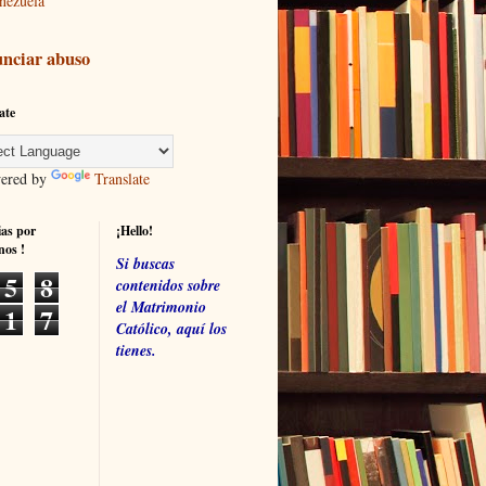
nezuela
nciar abuso
ate
red by
Translate
ias por
¡Hello!
nos !
Si buscas
5
8
contenidos sobre
el Matrimonio
1
7
Católico, aquí los
tienes.