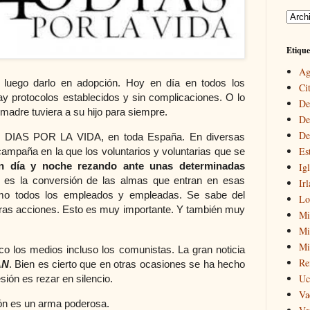
Etique
Ag
y luego darlo en adopción. Hoy en día en todos los
Cit
ay protocolos establecidos y sin complicaciones. O lo
De
 madre tuviera a su hijo para siempre.
De
De
 DIAS POR LA VIDA, en toda España. En diversas
Es
ampaña en la que los voluntarios y voluntarias que se
án día y noche rezando ante unas determinadas
Igl
o es la conversión de las almas que entran en esas
Ir
omo todos los empleados y empleadas. Se sabe del
Lo
ras acciones. Esto es muy importante. Y también muy
Mi
Mir
Mi
 los medios incluso los comunistas. La gran noticia
Re
AN
. Bien es cierto que en otras ocasiones se ha hecho
Uc
ión es rezar en silencio.
Va
n es un arma poderosa.