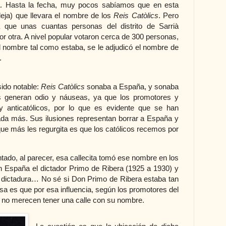
. Hasta la fecha, muy pocos sabíamos que en esta
lleja) que llevara el nombre de los
Reis Catòlics
. Pero
que unas cuantas personas del distrito de Sarrià
or otra. A nivel popular votaron cerca de 300 personas,
el nombre tal como estaba, se le adjudicó el nombre de
.
ido notable:
Reis Catòlics
sonaba a España, y sonaba
ms generan odio y náuseas, ya que los promotores y
y anticatólicos, por lo que es evidente que se han
nada más. Sus ilusiones representan borrar a España y
que más les regurgita es que los católicos recemos por
ado, al parecer, esa callecita tomó ese nombre en los
 España el dictador Primo de Ribera (1925 a 1930) y
 dictadura… No sé si Don Primo de Ribera estaba tan
a es que por esa influencia, según los promotores del
 no merecen tener una calle con su nombre.