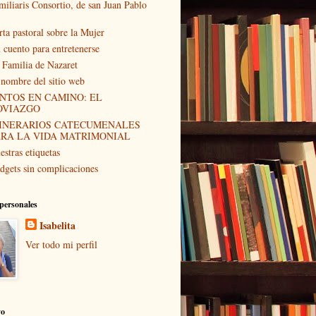
miliaris Consortio, de san Juan Pablo
rta pastoral sobre la Mujer
 cuento para entretenerse
 Familia de Nazaret
 nombre del sitio web
NTOS EN CAMINO: EL
OVIAZGO
TINERARIOS CATECUMENALES
ARA LA VIDA MATRIMONIAL
estras etiquetas
dgets sin complicaciones
personales
Isabelita
Ver todo mi perfil
vo