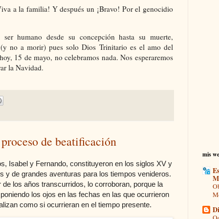
iva a la familia! Y después un ¡Bravo! Por el genocidio
el ser humano desde su concepción hasta su muerte,
(y no a morir) pues solo Dios Trinitario es el amo del
, hoy, 15 de mayo, no celebramos nada. Nos esperaremos
rar la Navidad.
 proceso de beatificación
mis we
, Isabel y Fernando, constituyeron en los siglos XV y
Es
es y de grandes aventuras para los tiempos venideros.
M
 de los años transcurridos, lo corroboran, porque la
Ob
r poniendo los ojos en las fechas en las que ocurrieron
Mo
alizan como si ocurrieran en el tiempo presente.
Di
Od