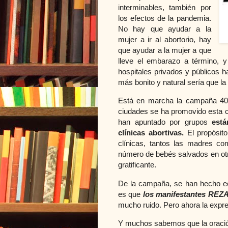
interminables, también por
los efectos de la pandemia.
No hay que ayudar a la
mujer a ir al abortorio, hay
que ayudar a la mujer a que
lleve el embarazo a término, 
hospitales privados y públicos h
más bonito y natural sería que la
Está en marcha la campaña 40
ciudades se ha promovido esta c
han apuntado por grupos
est
clínicas abortivas.
El propósit
clínicas, tantos las madres c
número de bebés salvados en ot
gratificante.
De la campaña, se han hecho eco
es que
los manifestantes REZ
mucho ruido. Pero ahora la expres
Y muchos sabemos que la oració