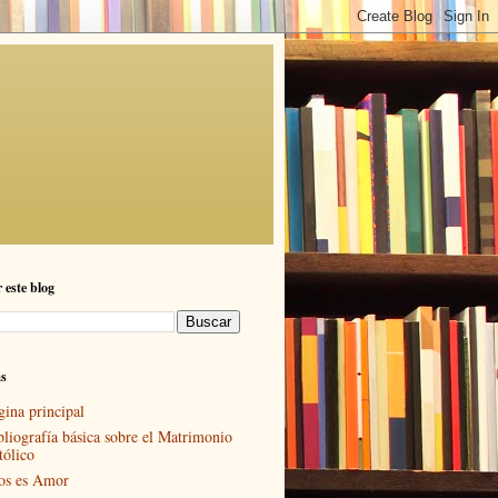
 este blog
as
gina principal
bliografía básica sobre el Matrimonio
tólico
os es Amor