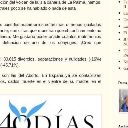
Fa
ción del volcán de la isla canaria de La Palma, hemos
II
ntrales poco se ha hablado o nada de esta
Ca
Un
res pues los matrimonios están más o menos igualados
La
stante, son cifras que muestran que el confinamiento no
El
anera. Me gustaría poder añadir cuántos matrimonios
JU
or defunción de uno de los cónyuges. ¡Creo que
N
I
P
: 80.015 divorcios, separaciones y nulidades (-16%)
Nu
 (-45,71%).
Ga
s son las del Aborto. En España ya se contabilizan
dos, dados muerte en el vientre de su madre, en el
Datos 
Archi