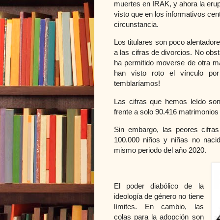
muertes en IRAK, y ahora la erup
visto que en los informativos ce
circunstancia.
Los titulares son poco alentado
a las cifras de divorcios. No ob
ha permitido moverse de otra m
han visto roto el vínculo p
temblaríamos!
Las cifras que hemos leído son
frente a solo 90.416 matrimonios
Sin embargo, las peores cifra
100.000 niños y niñas no naci
mismo periodo del año 2020.
El poder diabólico de la
ideología de género no tiene
límites. En cambio, las
colas para la adopción son