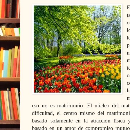
E
t
o
l
l
p
n
m
t
o
c
h
m
eso no es matrimonio. El núcleo del mat
dificultad, el centro mismo del matrimon
basado solamente en la atracción física
basado en un amor de compromiso mutuo, 