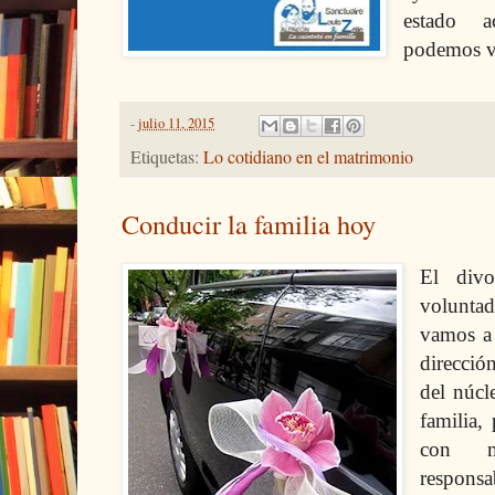
estado a
podemos vi
-
julio 11, 2015
Etiquetas:
Lo cotidiano en el matrimonio
Conducir la familia hoy
El divo
volunta
vamos a 
direcció
del núcl
familia, 
con ma
responsab