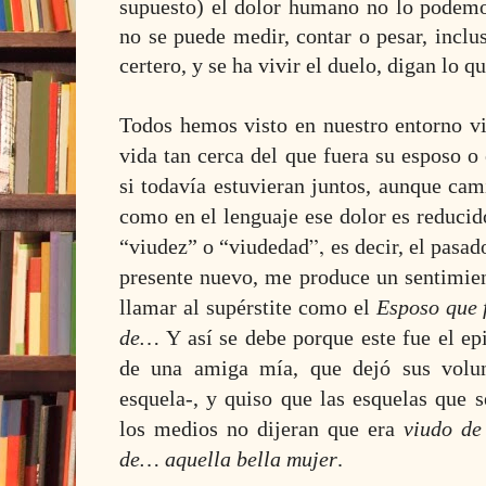
supuesto) el dolor humano no lo podemos
no se puede medir, contar o pesar, inclus
certero, y se ha vivir el duelo, digan lo q
Todos hemos visto en nuestro entorno vi
vida tan cerca del que fuera su esposo o
si todavía estuvieran juntos, aunque ca
como en el lenguaje ese dolor es reducid
”,
“viudez” o “viudedad
es decir, el pasa
presente nuevo, me produce un sentimien
llamar al supérstite como el
Esposo que
de…
Y así se debe
porque este fue
el ep
de una amiga mía, que dejó sus volun
esquela-, y quiso que las esquelas que 
los medios no dijeran que era
viudo d
de… aquella bella mujer
.