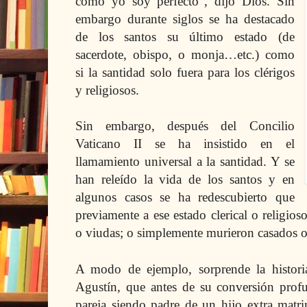
como yo soy perfecto”, dijo Dios. Sin
embargo durante siglos se ha destacado
de los santos su último estado (de
sacerdote, obispo, o monja…etc.) como
si la santidad solo fuera para los clérigos
y religiosos.
Sin embargo, después del Concilio
Vaticano II se ha insistido en el
llamamiento universal a
la santidad. Y
se
han releído la vida de los santos y en
algunos casos se ha redescubierto que
previamente a ese estado clerical o religio
o viudas; o simplemente murieron casados o
A modo de ejemplo, sorprende la histori
Agustín, que antes de su conversión prof
pareja siendo padre de un hijo extra matri